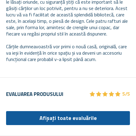
le lăsați oriunde, cu siguranță știți că este important să le
găsiți cărților un loc potrivit, pentru a nu se deteriora. Acest
lucru vă va fi facilitat de această splendidă bibliotecă, care
este, în același timp, o piesă de design. Cele patru rafturi ale
sale, prin forma lor, amintesc de crengile unui copac, dar
fiecare va regăsi propriul stil în această dispunere.
Cărțile dumneavoastră vor primi o nouă casă, originală, care
va ieși în evidență în orice spațiu și va deveni un accesoriu
funcțional care probabil v-a lipsit până acum.
★
★
★
★
★
★
★
★
★
★
EVALUAREA PRODUSULUI
5/5
Afișați toate evaluările