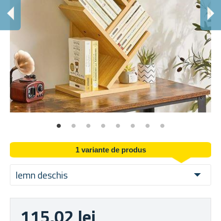
A
Ara
1 variante de produs
lemn deschis
115,02 lei