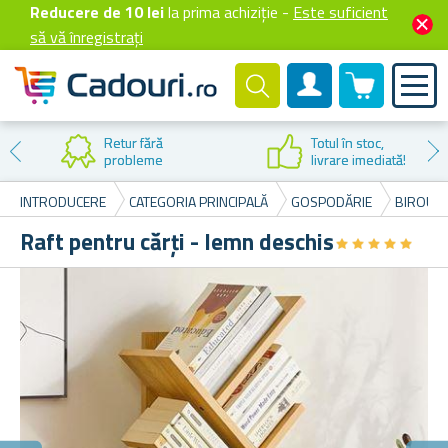
Reducere de 10 lei
la prima achiziție -
Este suficient
să vă înregistrați
0 produselor
Cont client
Reducere la
prima cumpărare
INTRODUCERE
CATEGORIA PRINCIPALĂ
GOSPODĂRIE
BIROU Ș
Raft pentru cărți - lemn deschis
★
★
★
★
★
★
★
★
★
★