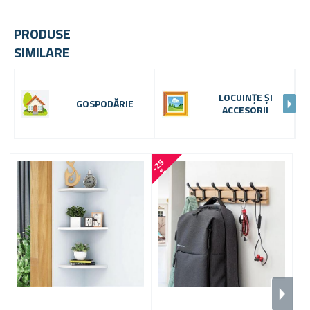
PRODUSE
SIMILARE
LOCUINȚE ȘI
GOSPODĂRIE
ACCESORII
-
2
5
-
1
3
%