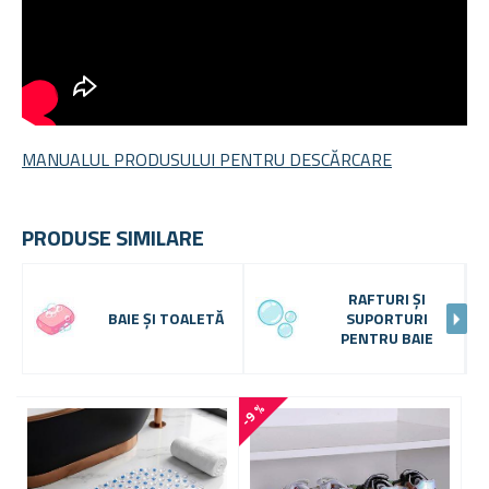
MANUALUL PRODUSULUI PENTRU DESCĂRCARE
PRODUSE SIMILARE
RAFTURI ȘI
BAIE ȘI TOALETĂ
SUPORTURI
PENTRU BAIE
-9 %
-
3
1