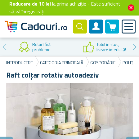
Reducere de 10 lei
la prima achiziție -
Este suficient
să vă înregistrați
0 produselor
Cont client
Retur fără
Totul în stoc,
probleme
livrare imediată!
INTRODUCERE
CATEGORIA PRINCIPALĂ
GOSPODĂRIE
POLIȚE 
Raft colțar rotativ autoadeziv