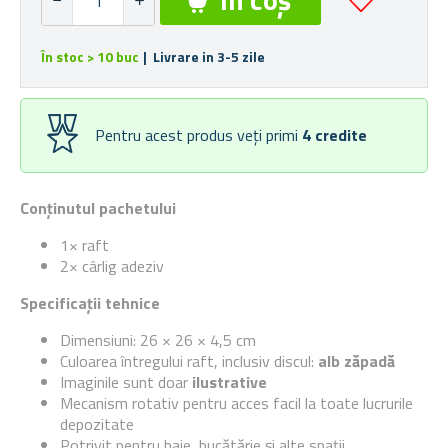
În stoc > 10 buc
| Livrare in 3-5 zile
Pentru acest produs veți primi
4
credite
Conținutul pachetului
1× raft
2× cârlig adeziv
Specificații tehnice
Dimensiuni: 26 × 26 × 4,5 cm
Culoarea întregului raft, inclusiv discul:
alb zăpadă
Imaginile sunt doar
ilustrative
Mecanism rotativ pentru acces facil la toate lucrurile
depozitate
Potrivit pentru baie, bucătărie și alte spații