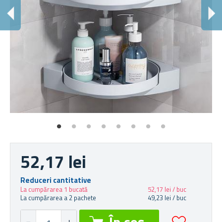
M
Acc
52,17 lei
Reduceri cantitative
La cumpărarea 1 bucată
52,17 lei / buc
La cumpărarea a 2 pachete
49,23 lei / buc