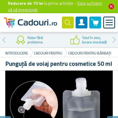
Reducere de 10 lei
la prima achiziție -
Este suficient
să vă înregistrați
0 produselor
Cont client
Retur fără
Totul în stoc,
probleme
livrare imediată!
INTRODUCERE
CADOURI PENTRU
CADOURI PENTRU BĂRBAȚI
Punguță de voiaj pentru cosmetice 50 ml