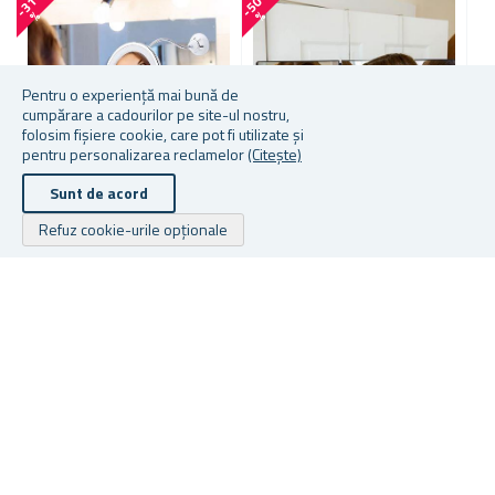
-
3
1
-
5
0
-
3
1
%
%
Pentru o experiență mai bună de
cumpărare a cadourilor pe site-ul nostru,
folosim fișiere cookie, care pot fi utilizate și
pentru personalizarea reclamelor
(Citește)
Sunt de acord
Refuz cookie-urile opționale
OGLINJOARĂ CU LUMINĂ ȘI
OGLINDA PLIABILĂ
C
MĂRIRE
R
Ș
★
★
★
★
★
★
★
★
★
★
În stoc
În stoc
În
62,64 lei
104,54 lei
31
Drepturile de autor © 2026 Cadouri.ro. Toate drepturile rezervate.