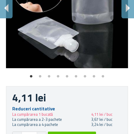
P
Veț
4,11 lei
Reduceri cantitative
La cumpărarea 1 bucată
4,11 lei / buc
La cumpărarea a 2-3 pachete
3,67 lei / buc
La cumpărarea a 4 pachete
3,24 lei / buc