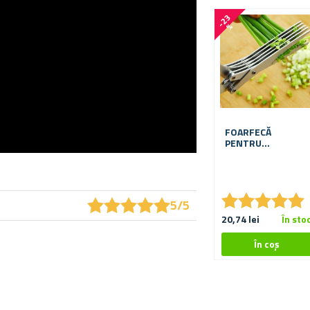
-
2
3
%
FOARFECĂ
PENTRU
VERDEȚURI
★
★
★
★
★
★
★
★
★
★
★
★
★
★
★
★
★
★
★
★
5/5
20,74 lei
În sto