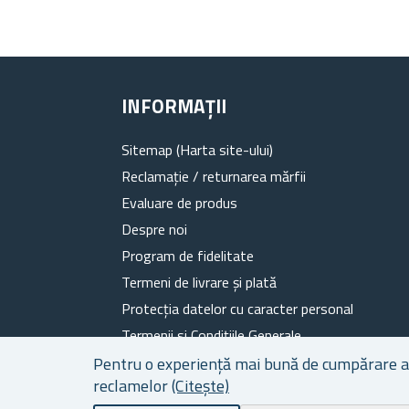
INFORMAȚII
Sitemap (Harta site-ului)
Reclamație / returnarea mărfii
Evaluare de produs
Despre noi
Program de fidelitate
Termeni de livrare și plată
Protecția datelor cu caracter personal
Termenii si Condițiile Generale
Fișiere cookie
Pentru o experiență mai bună de cumpărare a ca
reclamelor
(Citește)
Contacte