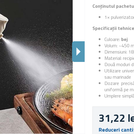
Conținutul pachetu
1× pulverizato
Specificații tehnic
Culoare:
bej
Volum: ~450 m
Dimensiuni: 18
Material: recipi
Două moduri de 
Utilizare unive
sau marinade
Dozare precisă
uniformă pe m
Umplere simplă
31,22 l
Reduceri canti