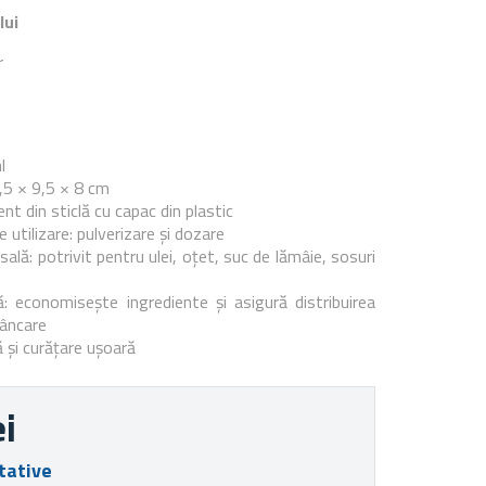
lui
r
e
l
,5 × 9,5 × 8 cm
ent din sticlă cu capac din plastic
utilizare: pulverizare și dozare
rsală: potrivit pentru ulei, oțet, suc de lămâie, sosuri
: economisește ingrediente și asigură distribuirea
âncare
 și curățare ușoară
ei
tative