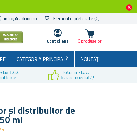
info@cadouri.ro
Elemente preferate
(0)
Coșul
Cont client
0 produselor
RE
CATEGORIA PRINCIPALĂ
NOUTĂȚI
etur fără
Totul în stoc,
robleme
livrare imediată!
r și distribuitor de
450 ml
/5