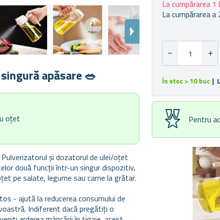
La cumpărarea 1 
La cumpărarea a 
 singură apăsare 🥗
În stoc > 10 buc
| 
au oțet
Pentru ac
Pulverizatorul și dozatorul de ulei/oțet
elor două funcții într-un singur dispozitiv,
u oțet pe salate, legume sau carne la grătar.
ătos - ajută la reducerea consumului de
voastră. Indiferent dacă pregătiți o
veniți arderea mâncării în tigaie, acest