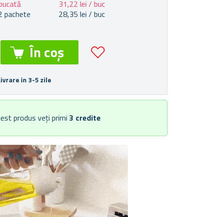
bucată
31,22 lei / buc
2 pachete
28,35 lei / buc
Livrare in 3-5 zile
est produs veți primi
3
credite