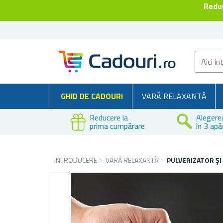
Reduc
GHID DE CADOURI
VARĂ RELAXANTĂ
Reducere la
Alegere
prima cumpărare
în 3 apă
INTRODUCERE
VARĂ RELAXANTĂ
PULVERIZATOR ȘI