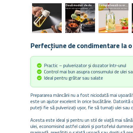
Două moduri de dozare
Completează cu orice
Pulverizați sau turnați lichidul
Este potrivit pentru ulei, oțet, suc de lămâie, sosuri, marinade...
Perfecțiune de condimentare la o
Practic – pulverizator și dozator într-unul
Control mai bun asupra consumului de ulei s
Ideal pentru grătar sau salate
Prepararea mâncării nu a fost niciodată mai ușoară! 
este un ajutor excelent în orice bucătărie. Datorită c
puteți fie să pulverizați ușor, fie să turnați ulei sa
Acesta este ideal și pentru un stil de viață mai săn
ulei, economisind astfel calorii și portofelul dumnea
marinadă, pregătiți o salată ușoară sau doriți să pre