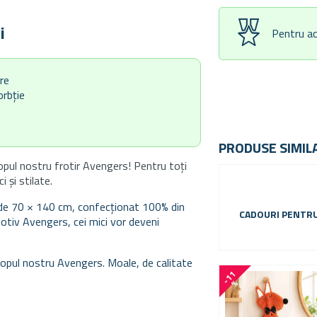
i
Pentru ac
ere
orbție
PRODUSE SIMIL
opul nostru frotir Avengers! Pentru toți
 și stilate.
e de 70 × 140 cm, confecționat 100% din
CADOURI PENTR
otiv Avengers, cei mici vor deveni
osopul nostru Avengers. Moale, de calitate
-
1
1
%