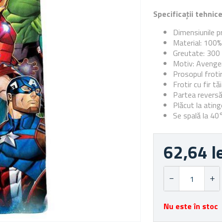
Specificații tehnic
Dimensiunile p
Material: 100
Greutate: 300
Motiv: Avenge
Prosopul froti
Frotir cu fir tă
Partea reversă
Plăcut la ating
Se spală la 40
62,64 l
Nu este în stoc