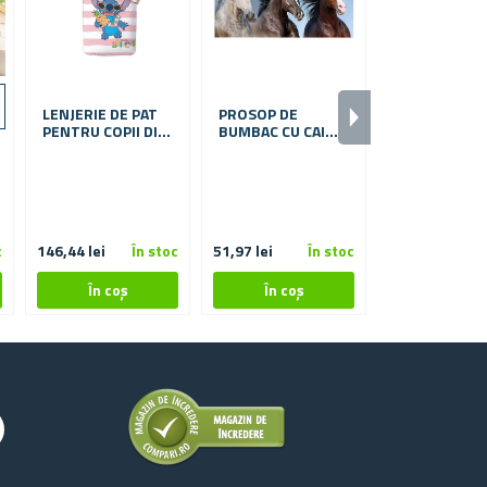
LENJERIE DE PAT
PROSOP DE
PROSOP MIC
PENTRU COPII DIN
BUMBAC CU CAI
30X50 CM -
BUMBAC - LILO ȘI
SĂLBATICI 70X140
BULLDOG
STITCH
CM
c
146,44 lei
În stoc
51,97 lei
În stoc
16,55 lei