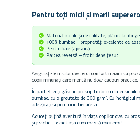
Pentru toți micii și marii superero
Material moale și de calitate, plăcut la ating
100% bumbac = proprietăți excelente de abs
Pentru baie și piscină
Partea reversă – frotir dens țesut
Asigurați-le micilor dvs. eroi confort maxim cu pros
copiii minunați care merită nu doar cadouri practice, ci
În pachet veți găsi un prosop frotir cu dimensiunil
bumbac, cu o greutate de 300 g/m². Cu îndrăgitul m
adevărați supereroi în fiecare zi.
Aduceți puțină aventură în viața copiilor dvs. cu pr
și practic – exact așa cum merită micii eroi!