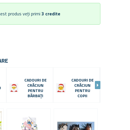
est produs veți primi
3
credite
ARE
CADOURI DE
CADOURI DE
CAD
CRĂCIUN
CRĂCIUN
U
PE
PENTRU
PENTRU
BĂR
BĂRBAȚI
COPII