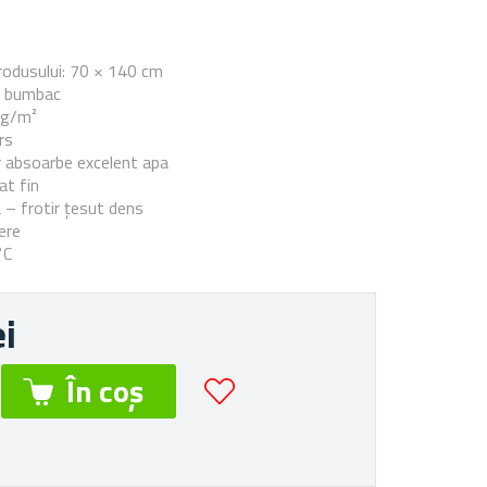
e
rodusului: 70 × 140 cm
% bumbac
 g/m²
rs
r absoarbe excelent apa
iat fin
 – frotir țesut dens
ere
°C
ei