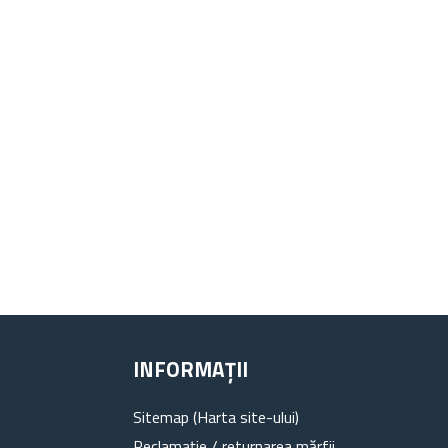
INFORMAȚII
Sitemap (Harta site-ului)
Reclamație / returnarea mărfii