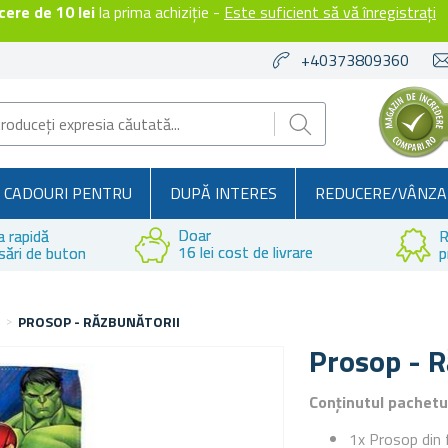
ere de 10 lei
la prima achiziție -
Este suficient să vă înregistrați
+40373809360
CADOURI PENTRU
DUPĂ INTERES
REDUCERE/VÂNZA
Doar
a rapidă
R
16 lei cost de livrare
sări de buton
p
I
PROSOP - RĂZBUNĂTORII
Prosop - R
Conținutul pachetu
1x Prosop din f