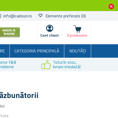
info@cadouri.ro
Elemente preferate
(0)
Coșul
Cont client
0 produselor
RE
CATEGORIA PRINCIPALĂ
NOUTĂȚI
etur fără
Totul în stoc,
robleme
livrare imediată!
ăzbunătorii
lui
rotir