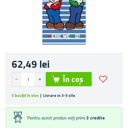
62,49 lei
5 bucăți în stoc
| Livrare in 3-5 zile
Pentru acest produs veți primi
3
credite