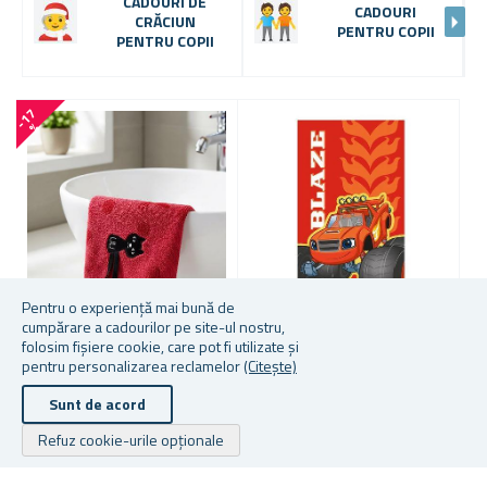
CADOURI DE
CADOURI
CRĂCIUN
PENTRU COPII
PENTRU COPII
-
1
7
%
Pentru o experiență mai bună de
cumpărare a cadourilor pe site-ul nostru,
Mai multe culori disponibile
folosim fișiere cookie, care pot fi utilizate și
PROSOP MIC - FULGER ȘI
P
pentru personalizarea reclamelor
(Citește)
PATRU ROȚI
P
PROSOP CU PISICĂ 50X25
CM
Sunt de acord
★
★
★
★
★
★
★
★
★
★
Refuz cookie-urile opționale
În stoc
În stoc
În