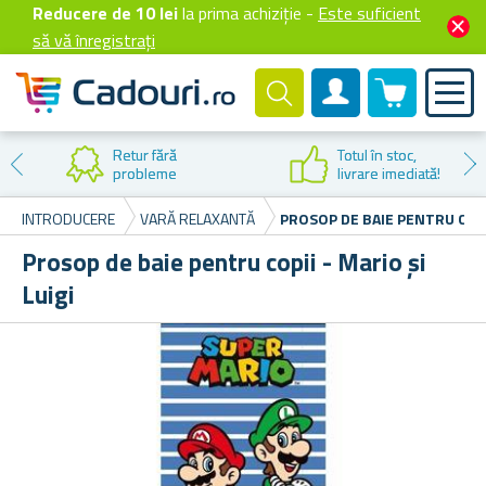
Reducere de 10 lei
la prima achiziție -
Este suficient
să vă înregistrați
0 produselor
Cont client
Retur fără
Totul în stoc,
probleme
livrare imediată!
INTRODUCERE
VARĂ RELAXANTĂ
PROSOP DE BAIE PENTRU COPII
Prosop de baie pentru copii - Mario și
Luigi