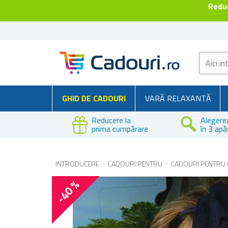
Reduc
GHID DE CADOURI
VARĂ RELAXANTĂ
Reducere la
Alegere
prima cumpărare
în 3 apă
INTRODUCERE
CADOURI PENTRU
CADOURI PENTRU 
-40 %