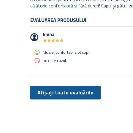
călătorie confortabilă și fără dureri! Capul și gâtul vor
EVALUAREA PRODUSULUI
Elena
★
★
★
★
★
★
★
★
★
★
Moale, confortabila pt copii
nu este cazul
Afișați toate evaluările