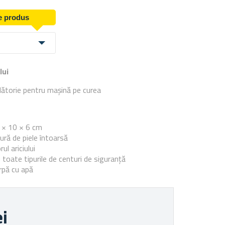
de produs
lui
lătorie pentru mașină pe curea
e
7 × 10 × 6 cm
ură de piele întoarsă
rul ariciului
 toate tipurile de centuri de siguranță
rpă cu apă
ei