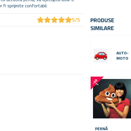
 fi sprijinite confortabil.
★
★
★
★
★
★
★
★
★
★
PRODUSE
5/5
SIMILARE
AUTO-
MOTO
-
4
0
%
PERNĂ