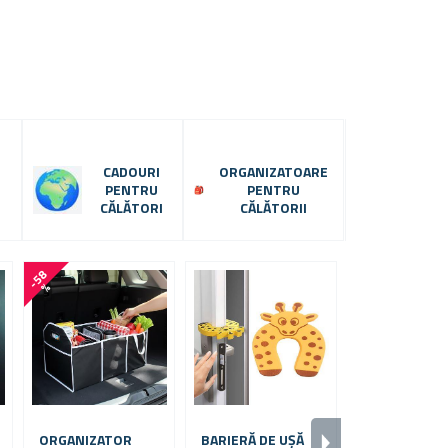
CADOURI
ORGANIZATOARE
PENTRU
PENTRU
CĂLĂTORI
CĂLĂTORII
-
5
8
-
1
0
%
%
ORGANIZATOR
BARIERĂ DE UȘĂ
PROTECȚIE