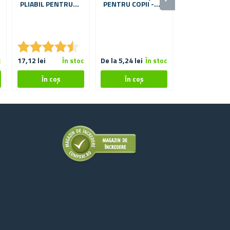
PLIABIL PENTRU
PENTRU COPII -
PENTRU SCA
PORTBAGAJUL
GIRAFĂ
SUB SCAUNU
MAȘINII
AUTO
★
★
★
★
★
★
★
★
★
★
c
17,12 lei
În stoc
De la 5,24 lei
În stoc
72,94 lei