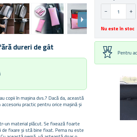
Nu este în stoc
fără dureri de gât
Pentru ac
i
au copii în mașina dvs.? Dacă da, această
n accesoriu practic pentru orice mașină și
tr-un material plăcut. Se fixează foarte
 de fixare și stă bine fixat. Perna nu este
. Cu această pernă, vă așteaptă doar o