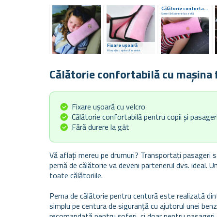
Călătorie confortabilă
Somn fără durere la ceafă
Fixare ușoară
Atașați cu ajutorul scaiului.
Călătorie confortabilă cu mașina 
Fixare ușoară cu velcro
Călătorie confortabilă pentru copii și pasager
Fără durere la gât
Vă aflați mereu pe drumuri? Transportați pasageri s
pernă de călătorie va deveni partenerul dvs. ideal. U
toate călătoriile.
Perna de călătorie pentru centură este realizată din
simplu pe centura de siguranță cu ajutorul unei benzi
recomandată pentru șoferi, ci doar pentru pasageri