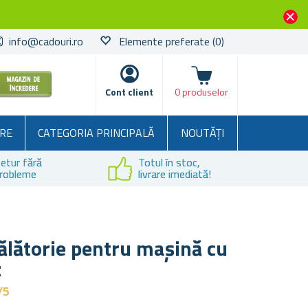
info@cadouri.ro
Elemente preferate
(0)
Coșul
Cont client
0 produselor
RE
CATEGORIA PRINCIPALĂ
NOUTĂȚI
etur fără
Totul în stoc,
robleme
livrare imediată!
ălătorie pentru mașină cu
z
/5