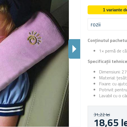
1 variante 
rozii
Conținutul pachetu
1× pernă de că
Specificații tehnic
Dimensiuni: 2
Material: țesăt
Fixare: cu ajuto
Potrivit pentru
Lavabil cu o câ
31,22 lei
18,65 l