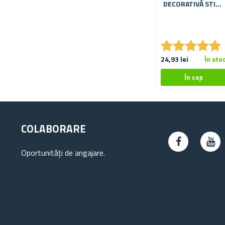
DECORATIVĂ STIL
RAHAT
★
★
★
★
★
★
★
★
★
★
24,93 lei
În sto
COLABORARE
Oportunități de angajare.