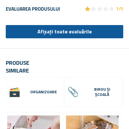
★
★
★
★
★
★
★
★
★
★
EVALUAREA PRODUSULUI
1/5
Afișați toate evaluările
PRODUSE
SIMILARE
BIROU ȘI
ORGANIZOARE
ȘCOALĂ