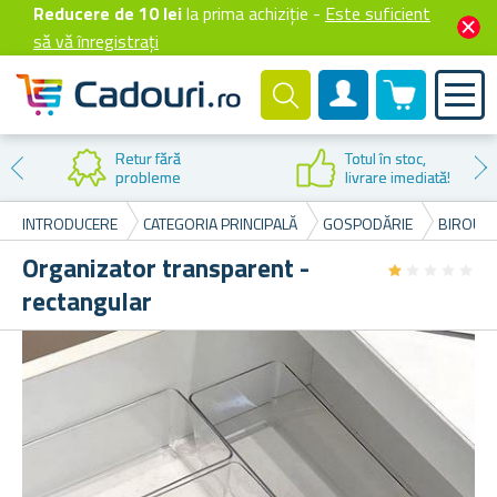
Reducere de 10 lei
la prima achiziție -
Este suficient
să vă înregistrați
0 produselor
Cont client
Totul în stoc,
livrare imediată!
INTRODUCERE
CATEGORIA PRINCIPALĂ
GOSPODĂRIE
BIROU Ș
Organizator transparent -
★
★
★
★
★
★
★
★
★
★
rectangular