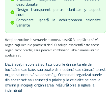
dezordonate
Design transparent pentru claritate și aspect
curat
Combinare ușoară la achiziționarea celorlalte
variante
Aveți dezordine în sertarele dumneavoastră? V-ar plăcea să vă
organizați lucrurile practic și clar? O soluție excelentă este acest
organizator practic, care poate fi combinat cu alte dimensiuni din
același set.
Dacă aveți nevoie să sortați lucrurile din sertarele de
bucătărie sau baie, sau poate din noptieră sau cămară, acest
organizator nu vă va dezamăgi. Combinați organizatoarele
din acest set sau aruncați o privire și la celelalte pe care le
oferim și începeți organizarea. Măsurătorile și riglele la
îndemână!