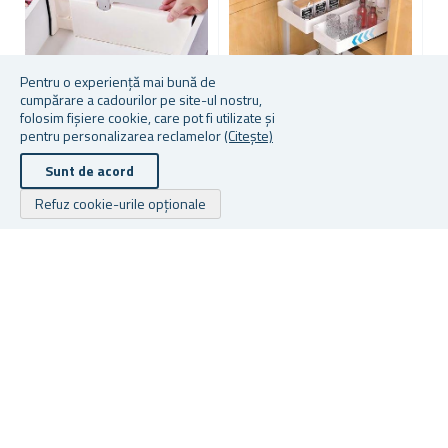
Pentru o experiență mai bună de
cumpărare a cadourilor pe site-ul nostru,
folosim fișiere cookie, care pot fi utilizate și
pentru personalizarea reclamelor
(Citește)
Sunt de acord
DIVIZOR/PERETE REGLABIL
ORGANIZATOR EXTENSIBIL
O
PENTRU SERTAR
ALB 13,5X37 CM
A
Refuz cookie-urile opționale
În stoc
În stoc
În
52,17 lei
De la 54,26 lei
De
Drepturile de autor © 2026 Cadouri.ro. Toate drepturile rezervate.
Powered by
nopCommerce