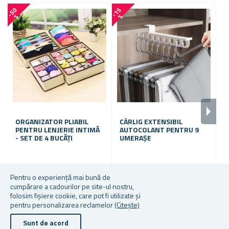
-5 
-
5
0
-
1
5
%
%
ORGANIZATOR PLIABIL
CÂRLIG EXTENSIBIL
U
PENTRU LENJERIE INTIMĂ
AUTOCOLANT PENTRU 9
P
- SET DE 4 BUCĂȚI
UMERAȘE
S
În stoc
În stoc
În
Pentru o experiență mai bună de
cumpărare a cadourilor pe site-ul nostru,
29,12 lei
De la 34,57 lei
De
folosim fișiere cookie, care pot fi utilizate și
pentru personalizarea reclamelor
(Citește)
Sunt de acord