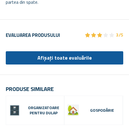
partea din spate.
★
★
★
★
★
★
★
★
★
★
EVALUAREA PRODUSULUI
3/5
Afișați toate evaluările
PRODUSE SIMILARE
ORGANIZATOARE
GOSPODĂRIE
PENTRU DULAP