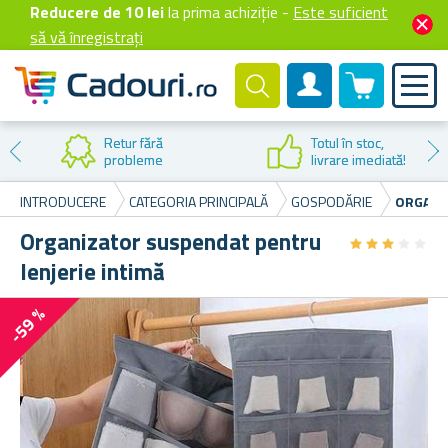
Reducere de 10 lei
la prima achiziție -
Este suficient
să vă înregistrați
0 produselor
Cont client
Retur fără
Totul în stoc,
probleme
livrare imediată!
INTRODUCERE
CATEGORIA PRINCIPALĂ
GOSPODĂRIE
ORGANI
Organizator suspendat pentru
★
★
★
★
★
★
★
★
★
★
lenjerie intimă
-59 %