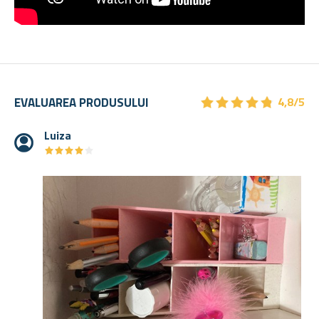
★
★
★
★
★
★
★
★
★
★
EVALUAREA PRODUSULUI
4,8/5
Luiza
★
★
★
★
★
★
★
★
★
★