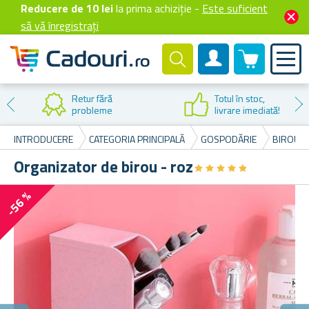
Reducere de 10 lei
la prima achiziție -
Este suficient
să vă înregistrați
0 produselor
Cont client
Reducere la
prima cumpărare
INTRODUCERE
CATEGORIA PRINCIPALĂ
GOSPODĂRIE
BIROU Ș
Organizator de birou - roz
★
★
★
★
★
★
★
★
★
★
-56 %