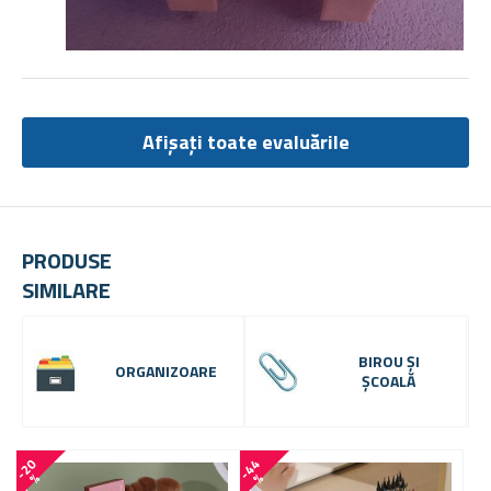
Afișați toate evaluările
PRODUSE
SIMILARE
BIROU ȘI
ORGANIZOARE
ȘCOALĂ
-
2
0
-
4
4
%
%