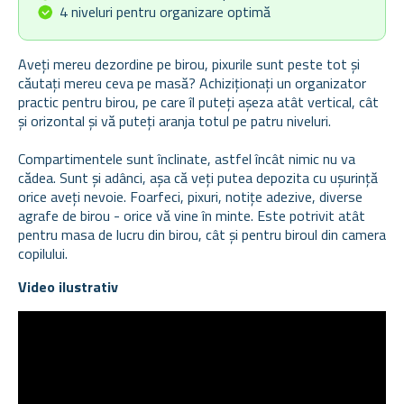
4 niveluri pentru organizare optimă
Aveți mereu dezordine pe birou, pixurile sunt peste tot și
căutați mereu ceva pe masă? Achiziționați un organizator
practic pentru birou, pe care îl puteți așeza atât vertical, cât
și orizontal și vă puteți aranja totul pe patru niveluri.
Compartimentele sunt înclinate, astfel încât nimic nu va
cădea. Sunt și adânci, așa că veți putea depozita cu ușurință
orice aveți nevoie. Foarfeci, pixuri, notițe adezive, diverse
agrafe de birou - orice vă vine în minte. Este potrivit atât
pentru masa de lucru din birou, cât și pentru biroul din camera
copilului.
Video ilustrativ