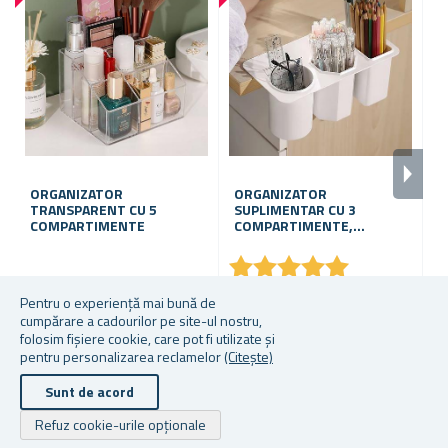
ORGANIZATOR
ORGANIZATOR
B
TRANSPARENT CU 5
SUPLIMENTAR CU 3
F
COMPARTIMENTE
COMPARTIMENTE,
F
AUTOADEZIV
★
★
★
★
★
★
★
★
★
★
În stoc
În stoc
În
Pentru o experiență mai bună de
cumpărare a cadourilor pe site-ul nostru,
24,93 lei
16,14 lei
12
folosim fișiere cookie, care pot fi utilizate și
pentru personalizarea reclamelor
(Citește)
Sunt de acord
Drepturile de autor © 2026 Cadouri.ro. Toate drepturile rezervate.
Refuz cookie-urile opționale
Powered by
nopCommerce