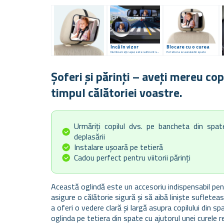
Încă în vizor
Blocare cu o curea
Nu întoarceți capul, este suficient să vă uitați în oglinda retrovizoare
Pe tetiera scaunului din spate
Șoferi și părinți – aveți mereu co
timpul călătoriei voastre.
Urmăriți copilul dvs. pe bancheta din spate
deplasării
Instalare ușoară pe tetieră
Cadou perfect pentru viitorii părinți
Această oglindă este un accesoriu indispensabil pent
asigure o călătorie sigură și să aibă liniște suflete
a oferi o vedere clară și largă asupra copilului din sp
oglinda pe tetiera din spate cu ajutorul unei curele r