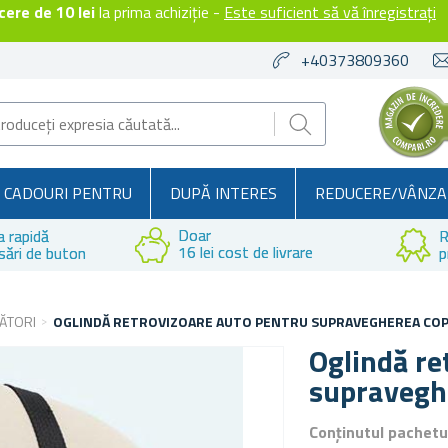
ere de 10 lei
la prima achiziție -
Este suficient să vă înregistrați
+40373809360
CADOURI PENTRU
DUPĂ INTERES
REDUCERE/VÂNZA
Doar
a rapidă
R
16 lei cost de livrare
sări de buton
p
ĂTORI
OGLINDĂ RETROVIZOARE AUTO PENTRU SUPRAVEGHEREA COP
Oglindă re
supraveghe
Conținutul pachetu