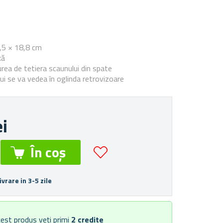
e
,5 × 18,8 cm
xă
urea de tetiera scaunului din spate
lui se va vedea în oglinda retrovizoare
ei
ivrare in 3-5 zile
est produs veți primi
2
credite