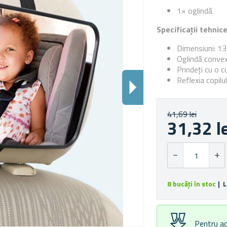
1× oglindă
Specificații tehnic
Dimensiuni: 13
Oglindă conve
Prindeți cu o c
Reflexia copilu
41,69 lei
31,32 l
8 bucăți în stoc
| L
Pentru ac