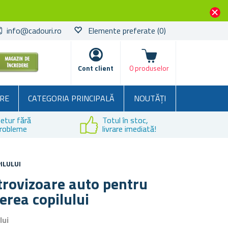
info@cadouri.ro
Elemente preferate
(0)
Coșul
Cont client
0 produselor
RE
CATEGORIA PRINCIPALĂ
NOUTĂȚI
etur fără
Totul în stoc,
robleme
livrare imediată!
ILULUI
trovizoare auto pentru
rea copilului
lui