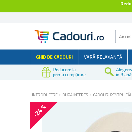
Reduc
GHID DE CADOURI
VARĂ RELAXANTĂ
Reducere la
Alegere
prima cumpărare
în 3 apă
INTRODUCERE
DUPĂ INTERES
CADOURI PENTRU CĂL
-24 %