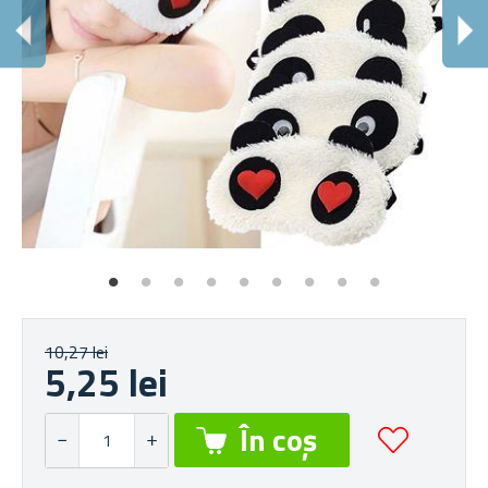
S
10,27 lei
5,25 lei