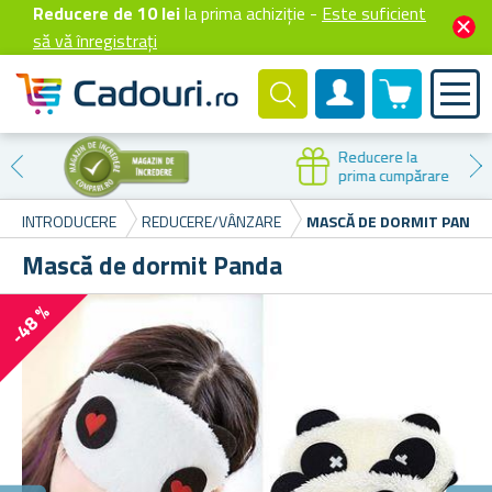
Reducere de 10 lei
la prima achiziție -
Este suficient
să vă înregistrați
0 produselor
Cont client
Reducere la
prima cumpărare
INTRODUCERE
REDUCERE/VÂNZARE
MASCĂ DE DORMIT PANDA
Mască de dormit Panda
-48 %