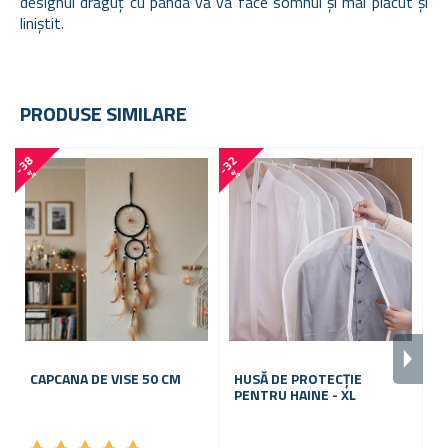
designul drăguț cu panda vă va face somnul și mai plăcut și
liniștit.
PRODUSE SIMILARE
-
3
8
-
3
2
-
4
4
%
%
CAPCANA DE VISE 50 CM
HUSĂ DE PROTECȚIE
O
PENTRU HAINE - XL
/
G