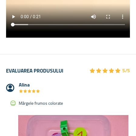
★
★
★
★
★
★
★
★
★
★
EVALUAREA PRODUSULUI
5/5
Alina
★
★
★
★
★
★
★
★
★
★
Mărgele frumos colorate