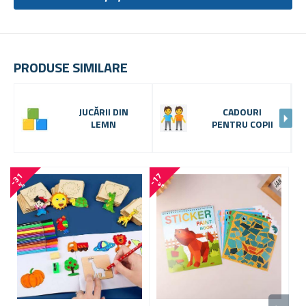
PRODUSE SIMILARE
JUCĂRII DIN
CADOURI
LEMN
PENTRU COPII
-
3
1
-
1
7
%
%