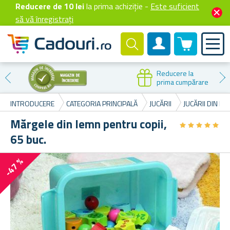
Reducere de 10 lei
la prima achiziție -
Este suficient
să vă înregistrați
0 produselor
Cont client
Reducere la
prima cumpărare
INTRODUCERE
CATEGORIA PRINCIPALĂ
JUCĂRII
JUCĂRII DIN LE
Mărgele din lemn pentru copii,
★
★
★
★
★
★
★
★
★
★
65 buc.
-47 %