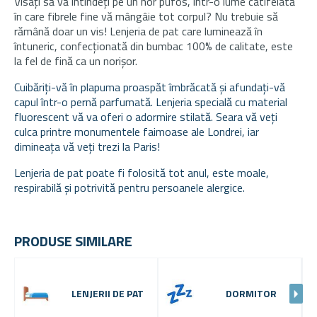
Visați să vă întindeți pe un nor pufos, într-o lume catifelată
în care fibrele fine vă mângâie tot corpul? Nu trebuie să
rămână doar un vis! Lenjeria de pat care luminează în
întuneric, confecționată din bumbac 100% de calitate, este
la fel de fină ca un norișor.
Cuibăriți-vă în plapuma proaspăt îmbrăcată și afundați-vă
capul într-o pernă parfumată. Lenjeria specială cu material
fluorescent vă va oferi o adormire stilată. Seara vă veți
culca printre monumentele faimoase ale Londrei, iar
dimineața vă veți trezi la Paris!
Lenjeria de pat poate fi folosită tot anul, este moale,
respirabilă și potrivită pentru persoanele alergice.
PRODUSE SIMILARE
LENJERII DE PAT
DORMITOR