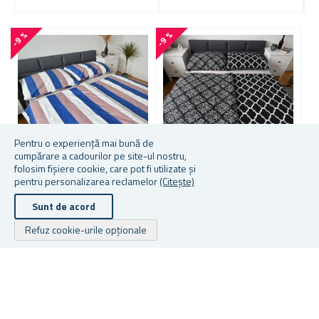
-9 %
-9 %
-
1
4
Pentru o experiență mai bună de
cumpărare a cadourilor pe site-ul nostru,
folosim fișiere cookie, care pot fi utilizate și
pentru personalizarea reclamelor
(Citește)
LENJERIE DE PAT DIN
LENJERIE DE PAT DIN
L
BUMBAC - DUNGI
BUMBAC - BAROC
T
Sunt de acord
COLORATE
Refuz cookie-urile opționale
În stoc
În stoc
În
De la 74,73 lei
De la 74,73 lei
De