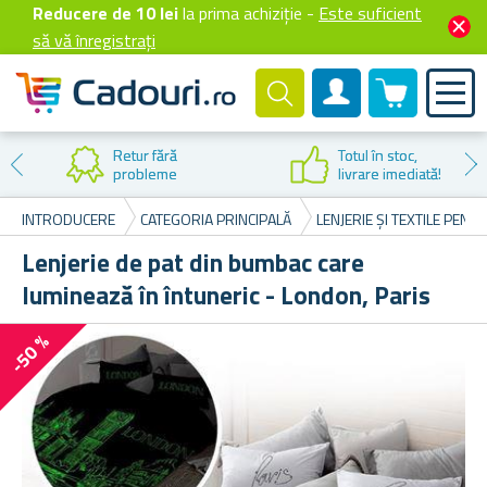
Reducere de 10 lei
la prima achiziție -
Este suficient
să vă înregistrați
0 produselor
Cont client
Retur fără
Totul în stoc,
probleme
livrare imediată!
INTRODUCERE
CATEGORIA PRINCIPALĂ
LENJERIE ȘI TEXTILE PENT
Lenjerie de pat din bumbac care
luminează în întuneric - London, Paris
-50 %