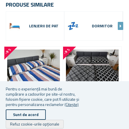
PRODUSE SIMILARE
LENJERII DE PAT
DORMITOR
-9 %
-9 %
-
1
4
Pentru o experiență mai bună de
cumpărare a cadourilor pe site-ul nostru,
folosim fișiere cookie, care pot fi utilizate și
pentru personalizarea reclamelor
(Citește)
LENJERIE DE PAT DIN
LENJERIE DE PAT DIN
L
Sunt de acord
BUMBAC - DUNGI
BUMBAC - BAROC
V
COLORATE
Refuz cookie-urile opționale