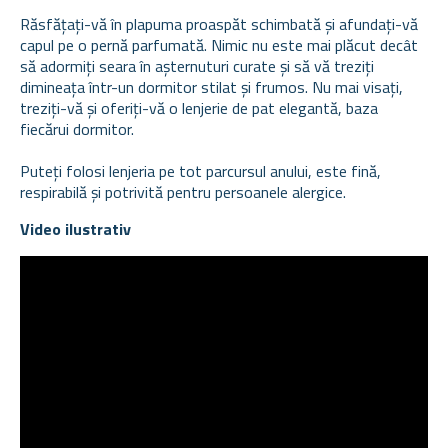
Răsfățați-vă în plapuma proaspăt schimbată și afundați-vă
capul pe o pernă parfumată. Nimic nu este mai plăcut decât
să adormiți seara în așternuturi curate și să vă treziți
dimineața într-un dormitor stilat și frumos. Nu mai visați,
treziți-vă și oferiți-vă o lenjerie de pat elegantă, baza
fiecărui dormitor.
Puteți folosi lenjeria pe tot parcursul anului, este fină,
respirabilă și potrivită pentru persoanele alergice.
Video ilustrativ