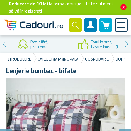
Reducere de 10 lei
la prima achiziție -
Este suficient
să vă înregistrați
0 produselor
Cont client
Reducere la
prima cumpărare
INTRODUCERE
CATEGORIA PRINCIPALĂ
GOSPODĂRIE
DORMIT
Lenjerie bumbac - bifate