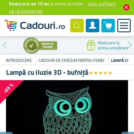
Reducere de 10 lei
la prima achiziție -
Este suficient
să vă înregistrați
0 produselor
Cont client
Reducere la
prima cumpărare
INTRODUCERE
CADOURI DE CRĂCIUN PENTRU FEMEI
LAMPĂ CU IL
Lampă cu iluzie 3D - bufniță
★
★
★
★
★
★
★
★
★
★
-69 %
D
De