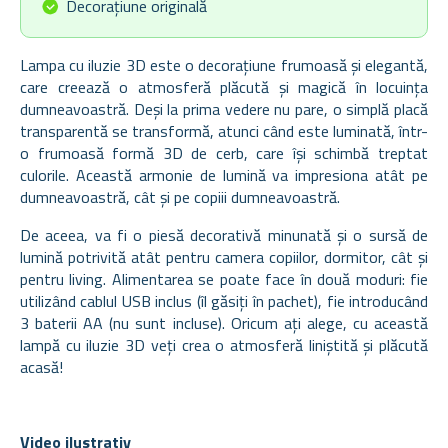
Decorațiune originală
Lampa cu iluzie 3D este o decorațiune frumoasă și elegantă,
care creează o atmosferă plăcută și magică în locuința
dumneavoastră. Deși la prima vedere nu pare, o simplă placă
transparentă se transformă, atunci când este luminată, într-
o frumoasă formă 3D de cerb, care își schimbă treptat
culorile. Această armonie de lumină va impresiona atât pe
dumneavoastră, cât și pe copiii dumneavoastră.
De aceea, va fi o piesă decorativă minunată și o sursă de
lumină potrivită atât pentru camera copiilor, dormitor, cât și
pentru living. Alimentarea se poate face în două moduri: fie
utilizând cablul USB inclus (îl găsiți în pachet), fie introducând
3 baterii AA (nu sunt incluse). Oricum ați alege, cu această
lampă cu iluzie 3D veți crea o atmosferă liniștită și plăcută
acasă!
Video ilustrativ