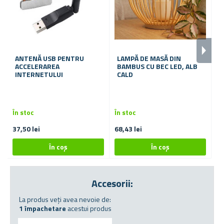
ANTENĂ USB PENTRU
LAMPĂ DE MASĂ DIN
L
ACCELERAREA
BAMBUS CU BEC LED, ALB
P
INTERNETULUI
CALD
În stoc
În stoc
În
37,50 lei
68,43 lei
37
Accesorii:
La produs veți avea nevoie de:
1 împachetare
acestui produs