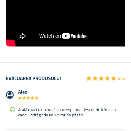
★
★
★
★
★
★
★
★
★
★
EVALUAREA PRODUSULUI
5/5
Alex
★
★
★
★
★
★
★
★
★
★
Arată exact ca in poză și corespunde descrierii. A fost un
cadou îndrăgit de un iubitor de păsări.