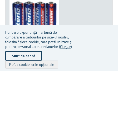
Pentru o experiență mai bună de
cumpărare a cadourilor pe site-ul nostru,
folosim fișiere cookie, care pot fi utilizate și
pentru personalizarea reclamelor
(Citește)
ACUMULATOR AA 4 BUC
Sunt de acord
★
★
★
★
★
★
★
★
★
★
Refuz cookie-urile opționale
În stoc
De la 4,99 lei
Drepturile de autor © 2026 Cadouri.ro. Toate drepturile rezervate.
Powered by
nopCommerce