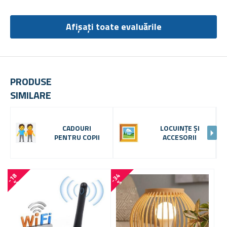
Afișați toate evaluările
PRODUSE
SIMILARE
CADOURI
LOCUINȚE ȘI
PENTRU COPII
ACCESORII
-
1
8
-
3
4
-
1
0
%
%