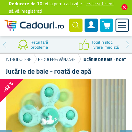
Reducere de 10 lei
la prima achiziție -
Este suficient
să vă înregistrați
0 produselor
Cont client
Retur fără
Totul în stoc,
probleme
livrare imediată!
INTRODUCERE
REDUCERE/VÂNZARE
JUCĂRIE DE BAIE - ROATĂ 
Jucărie de baie - roată de apă
-62 %