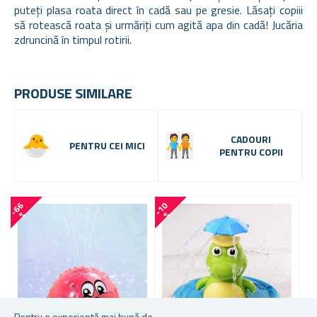
puteți plasa roata direct în cadă sau pe gresie. Lăsați copiii
să rotească roata și urmăriți cum agită apa din cadă! Jucăria
zdruncină în timpul rotirii.
PRODUSE SIMILARE
CADOURI
PENTRU CEI MICI
PENTRU COPII
-
6
6
-
1
0
%
%
Pentru o experiență mai bună de