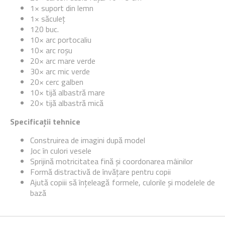
1× suport din lemn
1× săculeț
120 buc.
10× arc portocaliu
10× arc roșu
20× arc mare verde
30× arc mic verde
20× cerc galben
10× tijă albastră mare
20× tijă albastră mică
Specificații tehnice
Construirea de imagini după model
Joc în culori vesele
Sprijină motricitatea fină și coordonarea mâinilor
Formă distractivă de învățare pentru copii
Ajută copiii să înțeleagă formele, culorile și modelele de
bază