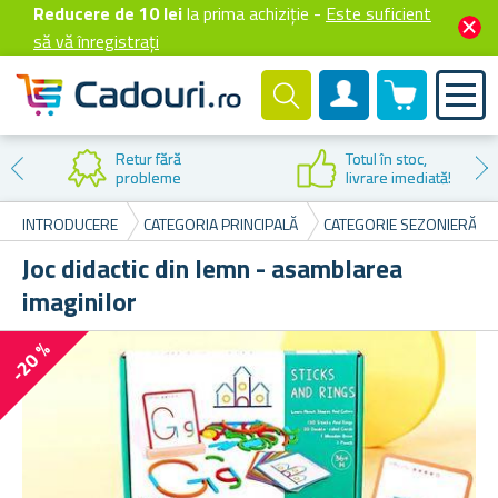
Reducere de 10 lei
la prima achiziție -
Este suficient
să vă înregistrați
0 produselor
Cont client
Retur fără
Totul în stoc,
probleme
livrare imediată!
INTRODUCERE
CATEGORIA PRINCIPALĂ
CATEGORIE SEZONIERĂ
Joc didactic din lemn - asamblarea
imaginilor
-20 %