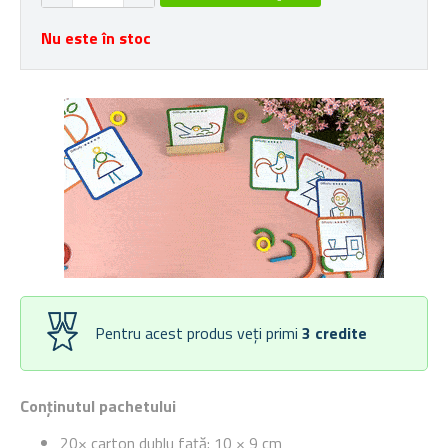
Nu este în stoc
Pentru acest produs veți primi
3
credite
Conținutul pachetului
20× carton dublu față: 10 × 9 cm