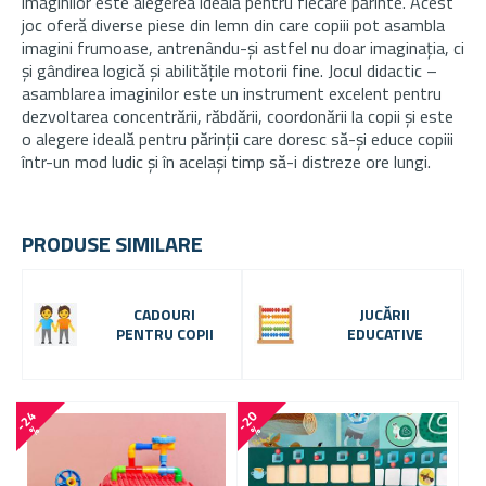
imaginilor este alegerea ideală pentru fiecare părinte. Acest
joc oferă diverse piese din lemn din care copiii pot asambla
imagini frumoase, antrenându-și astfel nu doar imaginația, ci
și gândirea logică și abilitățile motorii fine. Jocul didactic –
asamblarea imaginilor este un instrument excelent pentru
dezvoltarea concentrării, răbdării, coordonării la copii și este
o alegere ideală pentru părinții care doresc să-și educe copiii
într-un mod ludic și în același timp să-i distreze ore lungi.
PRODUSE SIMILARE
CADOURI
JUCĂRII
PENTRU COPII
EDUCATIVE
-
2
4
-
2
0
-
1
6
%
%