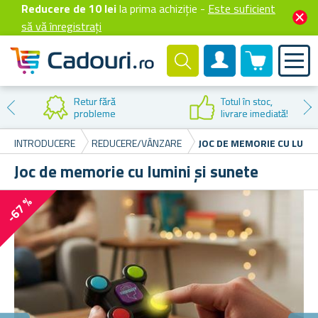
Reducere de 10 lei
la prima achiziție -
Este suficient
să vă înregistrați
0 produselor
Cont client
Retur fără
Totul în stoc,
probleme
livrare imediată!
INTRODUCERE
REDUCERE/VÂNZARE
JOC DE MEMORIE CU LUMIN
Joc de memorie cu lumini și sunete
-67 %
E
Rep