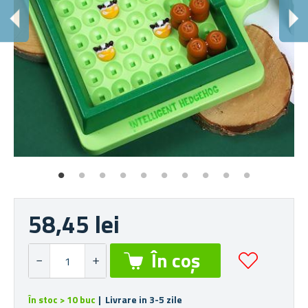
J
Iaț
58,45 lei
În stoc > 10 buc
| Livrare in 3-5 zile