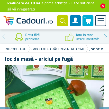
Reducere de 10 lei
la prima achiziție -
Este suficient
să vă înregistrați
0 produselor
Cont client
Retur fără
Totul în stoc,
probleme
livrare imediată!
INTRODUCERE
CADOURI DE CRĂCIUN PENTRU COPII
JOC DE MASĂ
Joc de masă - ariciul pe fugă