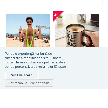
-
4
0
%
Fi ca Borat!
Pentru o experiență mai bună de
Costume de baie iconice care nu vor ieși niciodată din modă
cumpărare a cadourilor pe site-ul nostru,
folosim fișiere cookie, care pot fi utilizate și
pentru personalizarea reclamelor
(Citește)
BORAT COSTUM DE BAIE
CANĂ LENEȘĂ CU
S
MANKINI
AMESTECARE AUTOMATĂ
B
Sunt de acord
★
★
★
★
★
★
★
★
★
★
★
★
★
★
★
★
★
★
★
★
Refuz cookie-urile opționale
În stoc
În stoc
În
29,12 lei
24,93 lei
73