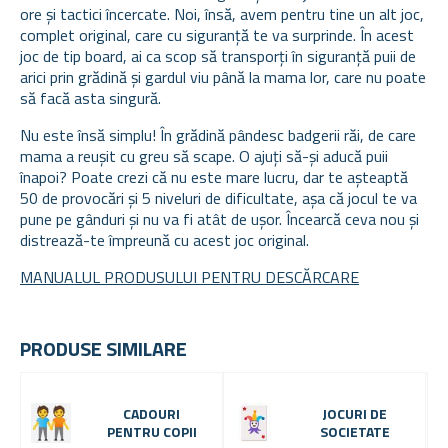
ore și tactici încercate. Noi, însă, avem pentru tine un alt joc,
complet original, care cu siguranță te va surprinde. În acest
joc de tip board, ai ca scop să transporți în siguranță puii de
arici prin grădină și gardul viu până la mama lor, care nu poate
să facă asta singură.
Nu este însă simplu! În grădină pândesc badgerii răi, de care
mama a reușit cu greu să scape. O ajuți să-și aducă puii
înapoi? Poate crezi că nu este mare lucru, dar te așteaptă
50 de provocări și 5 niveluri de dificultate, așa că jocul te va
pune pe gânduri și nu va fi atât de ușor. Încearcă ceva nou și
distrează-te împreună cu acest joc original.
MANUALUL PRODUSULUI PENTRU DESCĂRCARE
PRODUSE SIMILARE
CADOURI
JOCURI DE
PENTRU COPII
SOCIETATE