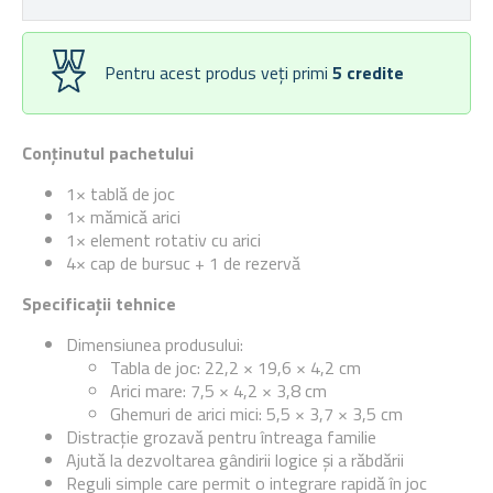
Pentru acest produs veți primi
5
credite
Conținutul pachetului
1× tablă de joc
1× mămică arici
1× element rotativ cu arici
4× cap de bursuc + 1 de rezervă
Specificații tehnice
Dimensiunea produsului:
Tabla de joc: 22,2 × 19,6 × 4,2 cm
Arici mare: 7,5 × 4,2 × 3,8 cm
Ghemuri de arici mici: 5,5 × 3,7 × 3,5 cm
Distracție grozavă pentru întreaga familie
Ajută la dezvoltarea gândirii logice și a răbdării
Reguli simple care permit o integrare rapidă în joc