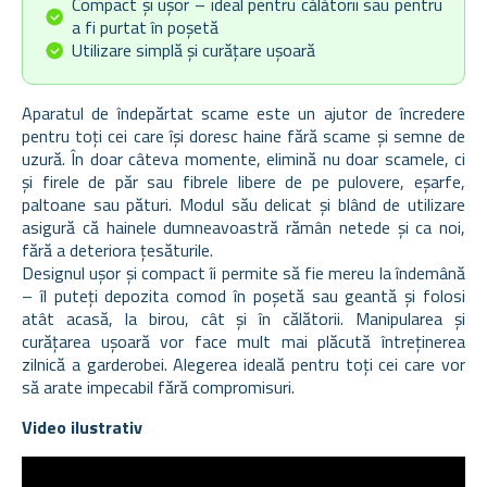
Compact și ușor – ideal pentru călătorii sau pentru
a fi purtat în poșetă
Utilizare simplă și curățare ușoară
Aparatul de îndepărtat scame este un ajutor de încredere
pentru toți cei care își doresc haine fără scame și semne de
uzură. În doar câteva momente, elimină nu doar scamele, ci
și firele de păr sau fibrele libere de pe pulovere, eșarfe,
paltoane sau pături. Modul său delicat și blând de utilizare
asigură că hainele dumneavoastră rămân netede și ca noi,
fără a deteriora țesăturile.
Designul ușor și compact îi permite să fie mereu la îndemână
– îl puteți depozita comod în poșetă sau geantă și folosi
atât acasă, la birou, cât și în călătorii. Manipularea și
curățarea ușoară vor face mult mai plăcută întreținerea
zilnică a garderobei. Alegerea ideală pentru toți cei care vor
să arate impecabil fără compromisuri.
Video ilustrativ