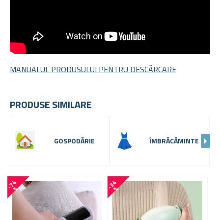
MANUALUL PRODUSULUI PENTRU DESCĂRCARE
PRODUSE SIMILARE
GOSPODĂRIE
ÎMBRĂCĂMINTE
-
7
4
-
3
4
%
%