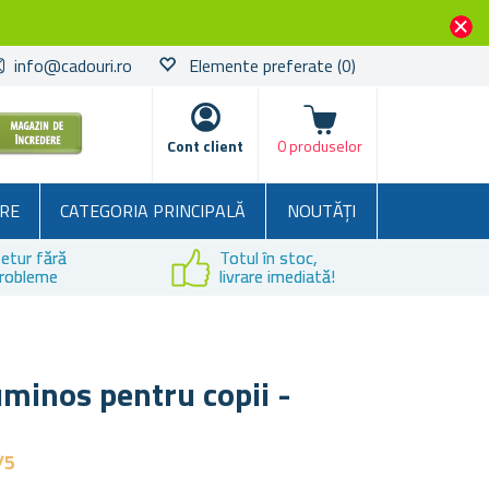
info@cadouri.ro
Elemente preferate
(0)
Coșul
Cont client
0 produselor
RE
CATEGORIA PRINCIPALĂ
NOUTĂȚI
etur fără
Totul în stoc,
robleme
livrare imediată!
minos pentru copii -
/5