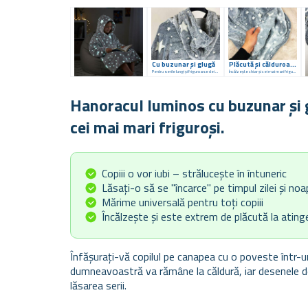
Cu buzunar și glugă
Plăcută și călduroasă
Pentru serile lungi și friguroase de iarnă
Încălzește chiar și cei mai mari friguroși
Hanoracul luminos cu buzunar și g
cei mai mari friguroși.
Copiii o vor iubi – strălucește în întuneric
Lăsați-o să se "încarce" pe timpul zilei și no
Mărime universală pentru toți copiii
Încălzește și este extrem de plăcută la ating
Înfășurați-vă copilul pe canapea cu o poveste într-u
dumneavoastră va rămâne la căldură, iar desenele 
lăsarea serii.