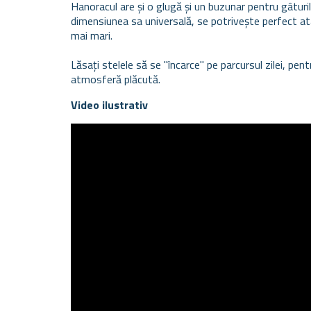
Hanoracul are și o glugă și un buzunar pentru gâturile 
dimensiunea sa universală, se potrivește perfect atât
mai mari.
Lăsați stelele să se "încarce" pe parcursul zilei, pent
atmosferă plăcută.
Video ilustrativ