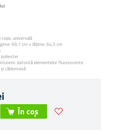
lui
e
copii, universală
ngime: 69,7 cm × lățime: 64,5 cm
m
 poliester
 întuneric datorită elementelor fluorescente
 și călduroasă
ei