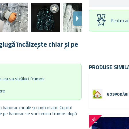
Pentru ac
lugă încălzește chiar și pe
PRODUSE SIMIL
aptea va străluci frumos
ere
GOSPODĂRI
n hanorac moale și confortabil. Copilul
de pe hanorac se vor lumina frumos după
-
4
2
%