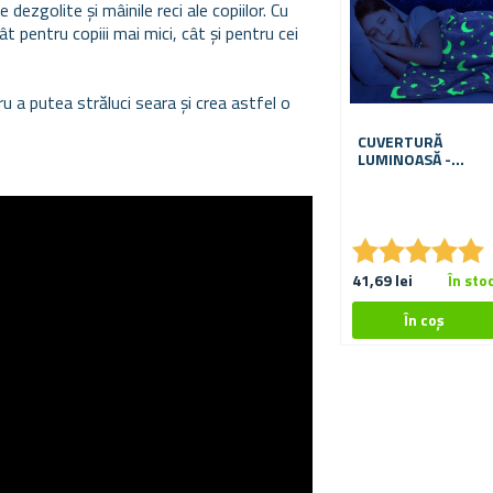
dezgolite și mâinile reci ale copiilor. Cu
 pentru copiii mai mici, cât și pentru cei
ru a putea străluci seara și crea astfel o
CUVERTURĂ
LUMINOASĂ -
CERUL ÎNSTELAT
NOCTURN
★
★
★
★
★
★
★
★
★
★
41,69 lei
În sto