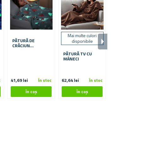
Mai multe culori
Mai multe var
PĂTURĂ DE
disponibile
pentru a al
CRĂCIUN
LUMINATĂ
PĂTURĂ TV CU
LAMPĂ
MÂNECI
DECORATIVĂ 
c
41,69 lei
În stoc
62,64 lei
În stoc
29,12 lei