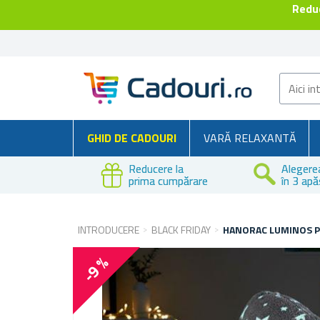
Reduc
GHID DE CADOURI
VARĂ RELAXANTĂ
Reducere la
Alegere
prima cumpărare
în 3 apă
INTRODUCERE
BLACK FRIDAY
HANORAC LUMINOS P
-9 %