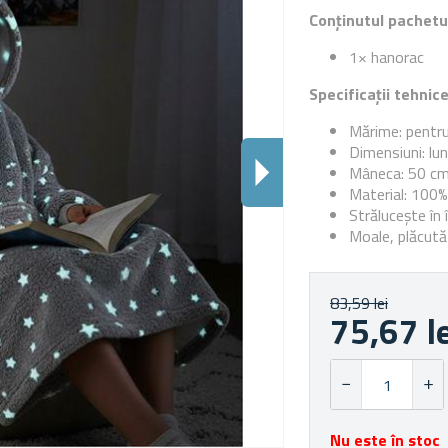
Conținutul pachetu
1× hanorac
Specificații tehnic
Mărime: pentru 
Dimensiuni: lu
Mâneca: 50 c
Material: 100%
Strălucește în
Moale, plăcută
83,59 lei
75,67 l
Nu este în stoc