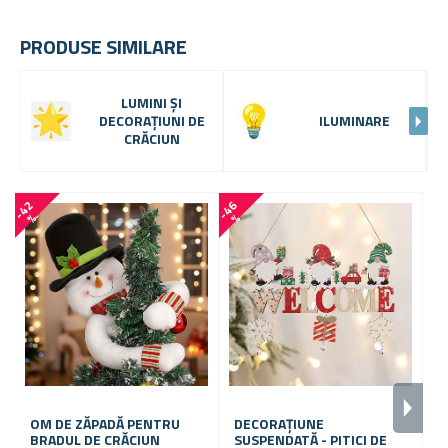
PRODUSE SIMILARE
LUMINI ȘI
DECORAȚIUNI DE
ILUMINARE
CRĂCIUN
-7 
-
4
2
-
4
6
%
%
OM DE ZĂPADĂ PENTRU
DECORAȚIUNE
BRADUL DE CRĂCIUN
SUSPENDATĂ - PITICI DE
B