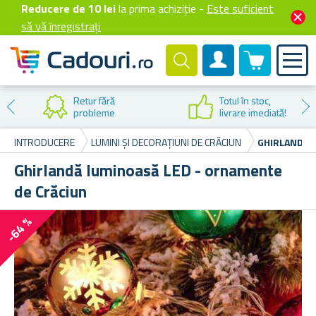
Reducere de 10 lei
la prima achiziție -
Este suficient
să vă înregistrați
0 produselor
Cont client
Retur fără
Totul în stoc,
probleme
livrare imediată!
INTRODUCERE
LUMINI ȘI DECORAȚIUNI DE CRĂCIUN
GHIRLANDĂ 
Ghirlandă luminoasă LED - ornamente
de Crăciun
-64 %