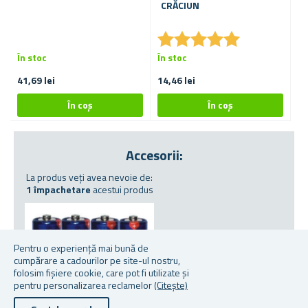
CRĂCIUN
P
★
★
★
★
★
★
★
★
★
★
În stoc
În stoc
În
41,69 lei
14,46 lei
De
Accesorii:
La produs veți avea nevoie de:
1 împachetare
acestui produs
Pentru o experiență mai bună de
cumpărare a cadourilor pe site-ul nostru,
folosim fișiere cookie, care pot fi utilizate și
pentru personalizarea reclamelor
(Citește)