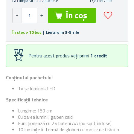
La cumpărarea a 2 pachete
17,81 lei / buc
În stoc > 10 buc
| Livrare in 3-5 zile
Pentru acest produs veți primi
1
credit
Conținutul pachetului
1× șir luminos LED
Specificații tehnice
Lungime: 150 cm
Culoarea luminii: galben cald
Funcționează cu 2× baterii AA (nu sunt incluse)
10 luminițe în formă de globuri cu motiv de Crăciun