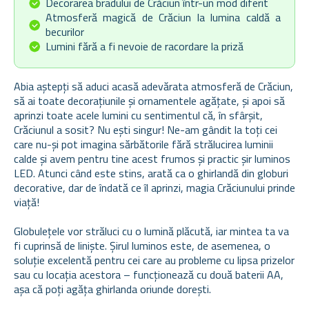
Decorarea bradului de Crăciun într-un mod diferit
Atmosferă magică de Crăciun la lumina caldă a
becurilor
Lumini fără a fi nevoie de racordare la priză
Abia aștepți să aduci acasă adevărata atmosferă de Crăciun,
să ai toate decorațiunile și ornamentele agățate, și apoi să
aprinzi toate acele lumini cu sentimentul că, în sfârșit,
Crăciunul a sosit? Nu ești singur! Ne-am gândit la toți cei
care nu-și pot imagina sărbătorile fără strălucirea luminii
calde și avem pentru tine acest frumos și practic șir luminos
LED. Atunci când este stins, arată ca o ghirlandă din globuri
decorative, dar de îndată ce îl aprinzi, magia Crăciunului prinde
viață!
Globulețele vor străluci cu o lumină plăcută, iar mintea ta va
fi cuprinsă de liniște. Șirul luminos este, de asemenea, o
soluție excelentă pentru cei care au probleme cu lipsa prizelor
sau cu locația acestora – funcționează cu două baterii AA,
așa că poți agăța ghirlanda oriunde dorești.