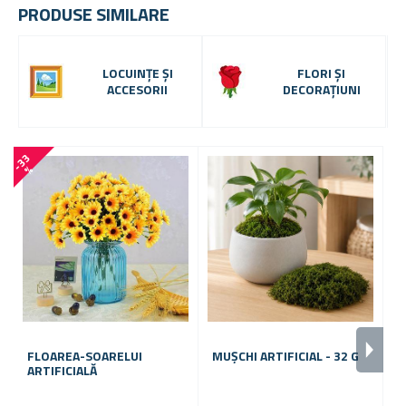
PRODUSE SIMILARE
LOCUINȚE ȘI
FLORI ȘI
ACCESORII
DECORAȚIUNI
-
3
3
-
4
0
%
FLOAREA-SOARELUI
MUȘCHI ARTIFICIAL - 32 G
ARTIFICIALĂ
A