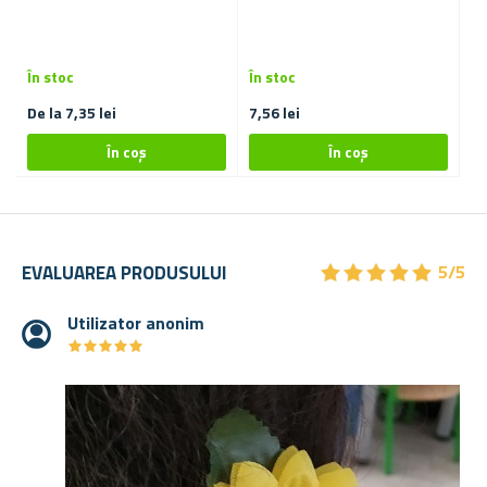
C
În stoc
În stoc
În
De la 7,35 lei
7,56 lei
12
★
★
★
★
★
★
★
★
★
★
EVALUAREA PRODUSULUI
5/5
Utilizator anonim
★
★
★
★
★
★
★
★
★
★