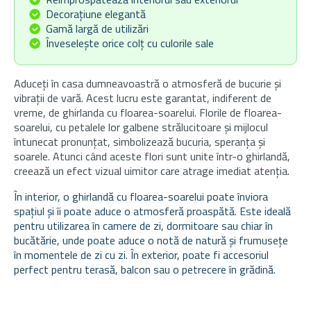
Decorațiune elegantă
Gamă largă de utilizări
Înveselește orice colț cu culorile sale
Aduceți în casa dumneavoastră o atmosferă de bucurie și
vibrații de vară. Acest lucru este garantat, indiferent de
vreme, de ghirlanda cu floarea-soarelui.
Florile de floarea-
soarelui, cu petalele lor galbene strălucitoare și mijlocul
întunecat pronunțat, simbolizează bucuria, speranța și
soarele. Atunci când aceste flori sunt unite într-o ghirlandă,
creează un efect vizual uimitor care atrage imediat atenția.
În interior, o ghirlandă cu floarea-soarelui poate înviora
spațiul și îi poate aduce o atmosferă proaspătă. Este ideală
pentru utilizarea în camere de zi, dormitoare sau chiar în
bucătărie, unde poate aduce o notă de natură și frumusețe
în momentele de zi cu zi. În exterior, poate fi accesoriul
perfect pentru terasă, balcon sau o petrecere în grădină.