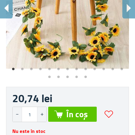
G
Pe
20,74 lei
Nu este în stoc