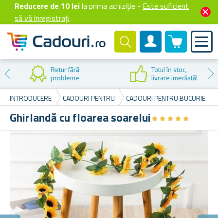
Reducere de 10 lei
la prima achiziție -
Este suficient
să vă înregistrați
0 produselor
Cont client
Retur fără
Totul în stoc,
probleme
livrare imediată!
INTRODUCERE
CADOURI PENTRU
CADOURI PENTRU BUCURIE
Ghirlandă cu floarea soarelui
★
★
★
★
★
★
★
★
★
★