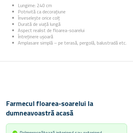
Lungime: 240 cm
Potrivită ca decorațiune
Înveselește orice colț
Durată de viață lungă
Aspect realist de floarea-soarelui
Întreținere ușoară
Amplasare simplă – pe terasă, pergolă, balustradă etc.
Farmecul floarea-soarelui la
dumneavoastră acasă
Reîmprospătează interiorul sau exteriorul