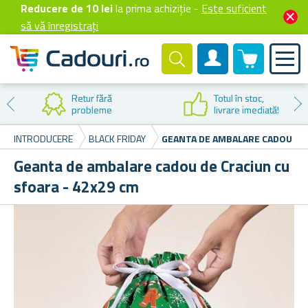
Reducere de 10 lei
la prima achiziție -
Este suficient
să vă înregistrați
0 produselor
Cont client
Retur fără
Totul în stoc,
probleme
livrare imediată!
INTRODUCERE
BLACK FRIDAY
GEANTA DE AMBALARE CADOU DE 
Geanta de ambalare cadou de Craciun cu
sfoara - 42x29 cm