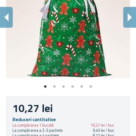
Ș
Cad
10,27 lei
Reduceri cantitative
La cumpărarea 1 bucată
10,27 lei / buc
La cumpărarea a 2-3 pachete
9,43 lei / buc
La cumpărarea a 4 pachete
8,17 lei / buc