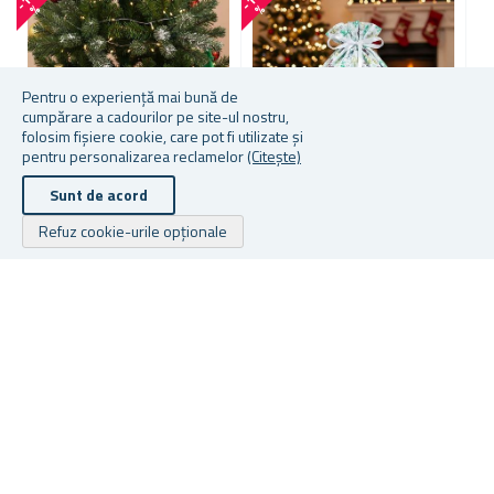
-
1
1
-
1
6
-
2
5
%
%
Pentru o experiență mai bună de
cumpărare a cadourilor pe site-ul nostru,
folosim fișiere cookie, care pot fi utilizate și
pentru personalizarea reclamelor
(Citește)
Sunt de acord
Mai multe modele din care să
Refuz cookie-urile opționale
TRENULEȚ DE CRĂCIUN
P
alegeți
PENTRU BRAD
B
GEANTA DE AMBALARE
CADOU DE CRACIUN CU
SFOARA - 51X39 CM
În stoc
În stoc
În
167,39 lei
De la 8,17 lei
12
Drepturile de autor © 2026 Cadouri.ro. Toate drepturile rezervate.