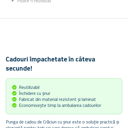
Poate fi reutilizat
Cadouri împachetate în câteva
secunde!
Reutilizabil
Închidere cu șnur
Fabricat din material rezistent și laminat
Economisește timp la ambalarea cadourilor
Punga de cadou de Crăciun cu șnur este o soluție practică și
elegantă pentru toți cei care doresc să ambaleze rapid și