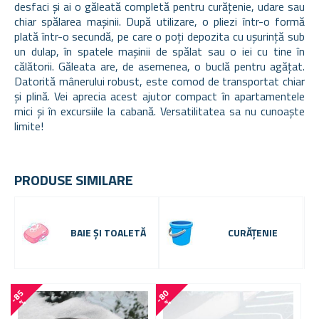
desfaci și ai o găleată completă pentru curățenie, udare sau
chiar spălarea mașinii. După utilizare, o pliezi într-o formă
plată într-o secundă, pe care o poți depozita cu ușurință sub
un dulap, în spatele mașinii de spălat sau o iei cu tine în
călătorii. Găleata are, de asemenea, o buclă pentru agățat.
Datorită mânerului robust, este comod de transportat chiar
și plină. Vei aprecia acest ajutor compact în apartamentele
mici și în excursiile la cabană. Versatilitatea sa nu cunoaște
limite!
PRODUSE SIMILARE
BAIE ȘI TOALETĂ
CURĂȚENIE
-9 
-
8
5
-
8
0
%
%