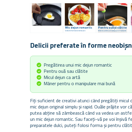
Mic dejun romantic
Pentru ouă și clătite
Delicii în formă de inimioare
Mâner pentru o manipulare mai bună
Delicii preferate în forme neobiș
Pregătirea unui mic dejun romantic
Pentru ouă sau clătite
Micul dejun ca artă
Mâner pentru o manipulare mai bună
Fiți suficient de creativi atunci când pregătiți micul
mic dejun original simplu și rapid. Ouăle prăjite vor 
putea abține să zâmbească când va vedea un astfel
un mic dejun romantic. Sau faceți-vă pe voi înșivă fe
preparatele dulci, puteți folosi forma și pentru clătit