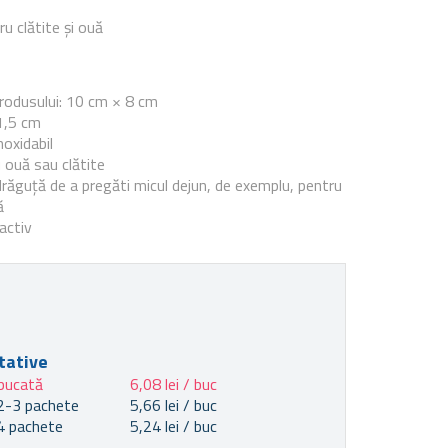
u clătite și ouă
e
rodusului: 10 cm × 8 cm
 1,5 cm
noxidabil
 ouă sau clătite
răguță de a pregăti micul dejun, de exemplu, pentru
ă
activ
tative
bucată
6,08 lei / buc
2-3 pachete
5,66 lei / buc
4 pachete
5,24 lei / buc