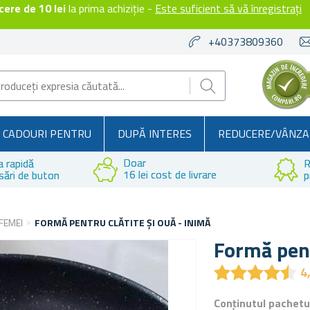
ere de 10 lei
la prima achiziție -
Este suficient să vă înregistrați
+40373809360
CADOURI PENTRU
DUPĂ INTERES
REDUCERE/VÂNZA
Doar
a rapidă
R
16 lei cost de livrare
sări de buton
p
FEMEI
FORMĂ PENTRU CLĂTITE ȘI OUĂ - INIMĂ
Formă pent
★
★
★
★
★
★
★
★
★
★
4
Conținutul pachetu