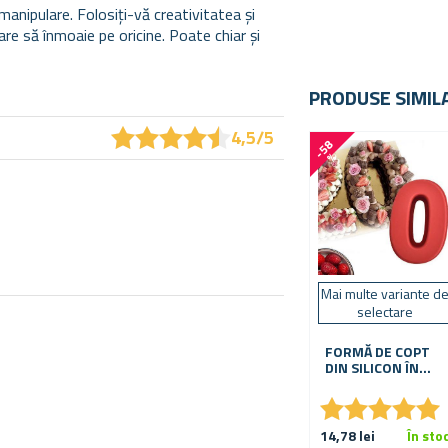
nipulare. Folosiți-vă creativitatea și
re să înmoaie pe oricine. Poate chiar și
PRODUSE SIMIL
★
★
★
★
★
★
★
★
★
★
4,5/5
-
5
8
%
Mai multe variante d
selectare
FORMĂ DE COPT
DIN SILICON ÎN
FORMĂ DE CIFRĂ
★
★
★
★
★
★
★
★
★
★
14,78 lei
În sto