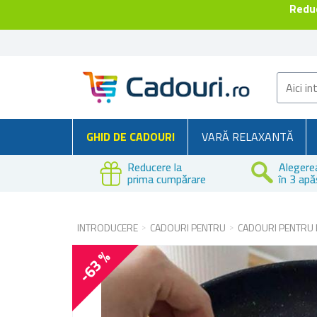
Reduc
GHID DE CADOURI
VARĂ RELAXANTĂ
Reducere la
Alegere
prima cumpărare
în 3 apă
INTRODUCERE
CADOURI PENTRU
CADOURI PENTRU 
-63 %