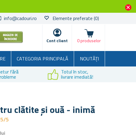
info@cadouri.ro
Elemente preferate
(0)
Coșul
Cont client
0 produselor
RE
CATEGORIA PRINCIPALĂ
NOUTĂȚI
etur fără
Totul în stoc,
robleme
livrare imediată!
ru clătite și ouă - inimă
,5/5
lui