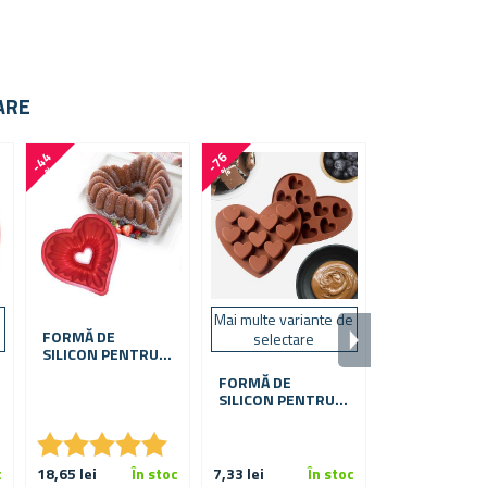
ARE
-
4
4
-
7
6
-
1
6
%
%
%
e
Mai multe variante de
FORMĂ DE
FORME PEN
selectare
SILICON PENTRU
TĂIAT BISCUI
COPT BRIOȘE -
7 FORME DIF
FORMĂ DE
INIMĂ
SILICON PENTRU
CIOCOLATĂ
★
★
★
★
★
★
★
★
★
★
★
★
★
★
★
★
c
18,65 lei
În stoc
7,33 lei
În stoc
20,74 lei