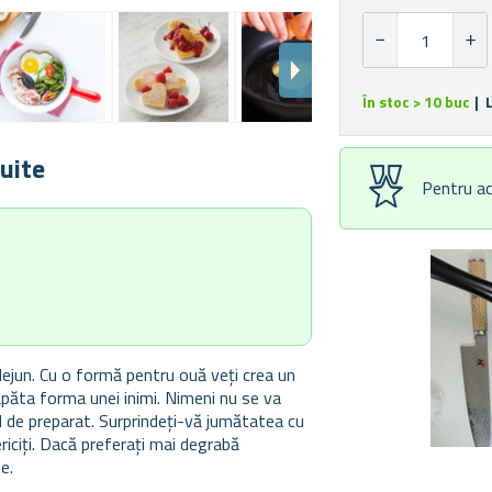
În stoc > 10 buc
| 
nuite
Pentru ac
 dejun. Cu o formă pentru ouă veți crea un
căpăta forma unei inimi. Nimeni nu se va
 de preparat. Surprindeți-vă jumătatea cu
riciți. Dacă preferați mai degrabă
e.