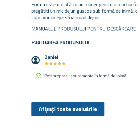
Forma este dotată cu un mâner pentru o mai bună ma
pregătiți un mic dejun gustos sub formă de inimă, ca
copiii vor începe să ia micul dejun.
MANUALUL PRODUSULUI PENTRU DESCĂRCARE
EVALUAREA PRODUSULUI
Daniel
★
★
★
★
★
★
★
★
★
★
Poți prepara ușor alimente în formă de inimă.
Afișați toate evaluările