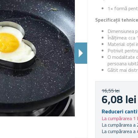
1× formă pentr
Specificații tehnic
Dimensiunea p
Înălțimea: cca
Material: oțel i
Potrivit pentru
O modalitate d
persoana iubit
Gătit mai distr
16,55 lei
6,08 lei
Reduceri canti
La cumpărarea 1 
La cumpărarea a 
La cumpărarea a 