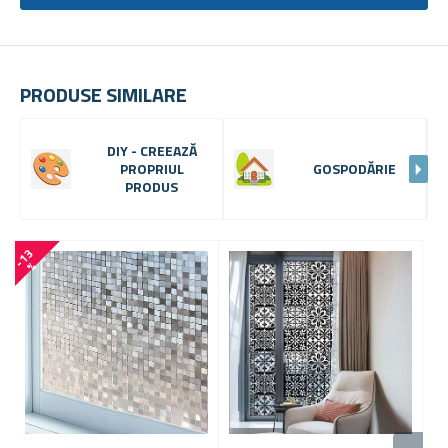
PRODUSE SIMILARE
DIY - CREEAZĂ
PROPRIUL
GOSPODĂRIE
PRODUS
-8 
-
1
3
%