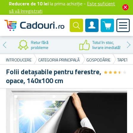
Reducere de 10 lei
la prima achiziție -
Este suficient
să vă înregistrați
0 produselor
Cont client
Retur fără
Totul în stoc,
probleme
livrare imediată!
INTRODUCERE
CATEGORIA PRINCIPALĂ
GOSPODĂRIE
TAPETE, 
Folii detașabile pentru ferestre,
★
★
★
★
★
★
★
★
★
★
opace, 140x100 cm