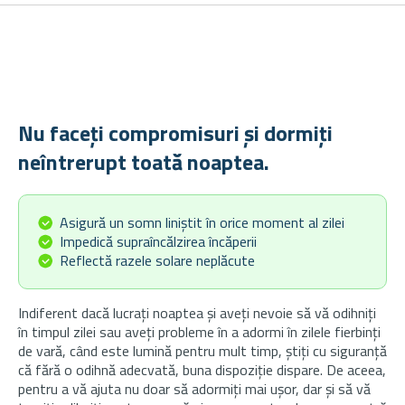
Nu faceți compromisuri și dormiți
neîntrerupt toată noaptea.
Asigură un somn liniștit în orice moment al zilei
Impedică supraîncălzirea încăperii
Reflectă razele solare neplăcute
Indiferent dacă lucrați noaptea și aveți nevoie să vă odihniți
în timpul zilei sau aveți probleme în a adormi în zilele fierbinți
de vară, când este lumină pentru mult timp, știți cu siguranță
că fără o odihnă adecvată, buna dispoziție dispare. De aceea,
pentru a vă ajuta nu doar să adormiți mai ușor, dar și să vă