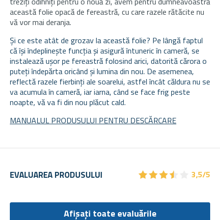
treziți odihniți pentru o nouă zi, avem pentru dumneavoastră
această folie opacă de fereastră, cu care razele rătăcite nu
vă vor mai deranja.
Și ce este atât de grozav la această folie? Pe lângă faptul
că își îndeplinește funcția și asigură întuneric în cameră, se
instalează ușor pe fereastră folosind arici, datorită cărora o
puteți îndepărta oricând și lumina din nou. De asemenea,
reflectă razele fierbinți ale soarelui, astfel încât căldura nu se
va acumula în cameră, iar iarna, când se face frig peste
noapte, vă va fi din nou plăcut cald.
MANUALUL PRODUSULUI PENTRU DESCĂRCARE
★
★
★
★
★
★
★
★
★
★
EVALUAREA PRODUSULUI
3,5/5
Afișați toate evaluările