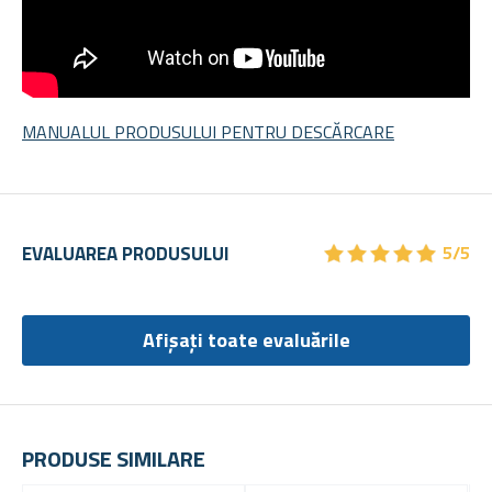
MANUALUL PRODUSULUI PENTRU DESCĂRCARE
★
★
★
★
★
★
★
★
★
★
EVALUAREA PRODUSULUI
5/5
Afișați toate evaluările
PRODUSE SIMILARE