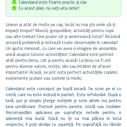
Calendarul este foarte practic și clar
Cu acest plan, nu veți uita nimic!
Uneori ai atât de multe pe cap, încât nu mai știi unde să-ți
împarți timpul? Muncă, gospodărie, activități pentru copii
sau alte treburi! Cine poate să-și amintească totul? Rezolvă
această problemă și notează toate observațiile în calendar!
Un ajutor minunat, cu care vei avea o imagine de ansamblu
unică asupra tuturor activităților! Calendarul este potrivit
atât pentru birou, cât și pentru acasă! La birou va fi util
pentru diverse sarcini, notițe, idei sau întâlniri de afaceri
importante! Acasă, se pot nota perfect activitățile copiilor,
evenimente școlare sau vizitele la medic.
Calendarul este conceput pe bază lunară. Se scrie pe el cu
cretă, care nu este inclusă în pachet. Este refolosibil. După o
lună, pur și simplu șterge notițele și scrie altele noi pentru
luna următoare. Potrivit pentru perete, sticlă sau mobilier.
Recomandăm aplicarea pe suprafețe netede pentru o
aderență mai bună. Dacă nu îți va mai plăcea în locul
respectiv, îl poți dezlipi cu ușurință. Pe suprafață nu rămân