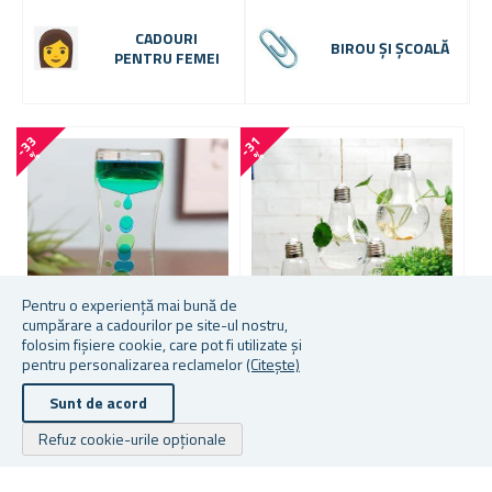
CADOURI
BIROU ȘI ȘCOALĂ
PENTRU FEMEI
-
3
3
-
3
1
-
1
0
%
%
Pentru o experiență mai bună de
cumpărare a cadourilor pe site-ul nostru,
folosim fișiere cookie, care pot fi utilizate și
pentru personalizarea reclamelor
(Citește)
CLEPSIDRĂ CU GEL
HANG LUMÂNARE PENTRU
E
FLORI
A
Sunt de acord
3
Refuz cookie-urile opționale
În stoc
În stoc
În