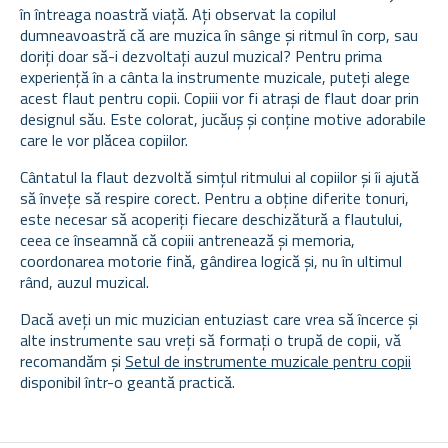
în întreaga noastră viață. Ați observat la copilul
dumneavoastră că are muzica în sânge și ritmul în corp, sau
doriți doar să-i dezvoltați auzul muzical? Pentru prima
experiență în a cânta la instrumente muzicale, puteți alege
acest flaut pentru copii. Copiii vor fi atrași de flaut doar prin
designul său. Este colorat, jucăuș și conține motive adorabile
care le vor plăcea copiilor.
Cântatul la flaut dezvoltă simțul ritmului al copiilor și îi ajută
să învețe să respire corect. Pentru a obține diferite tonuri,
este necesar să acoperiți fiecare deschizătură a flautului,
ceea ce înseamnă că copiii antrenează și memoria,
coordonarea motorie fină, gândirea logică și, nu în ultimul
rând, auzul muzical.
Dacă aveți un mic muzician entuziast care vrea să încerce și
alte instrumente sau vreți să formați o trupă de copii, vă
recomandăm și
Setul de instrumente muzicale pentru copii
disponibil într-o geantă practică.