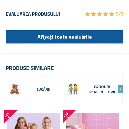
★
★
★
★
★
★
★
★
★
★
EVALUAREA PRODUSULUI
5/5
Afișați toate evaluările
PRODUSE SIMILARE
CADOURI
JUCĂRII
PENTRU COPII
-
3
1
-
1
6
-
4
6
%
%