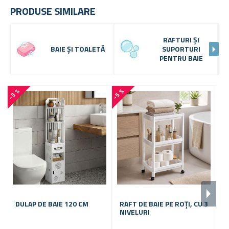
PRODUSE SIMILARE
RAFTURI ȘI
BAIE ȘI TOALETĂ
SUPORTURI
PENTRU BAIE
-3 %
-5 %
DULAP DE BAIE 120 CM
RAFT DE BAIE PE ROȚI, CU 3
R
NIVELURI
M