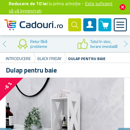
Reducere de 10 lei
la prima achiziție -
Este suficient
să vă înregistrați
0 produselor
Cont client
Retur fără
Totul în stoc,
probleme
livrare imediată!
INTRODUCERE
BLACK FRIDAY
DULAP PENTRU BAIE
Dulap pentru baie
-6 %