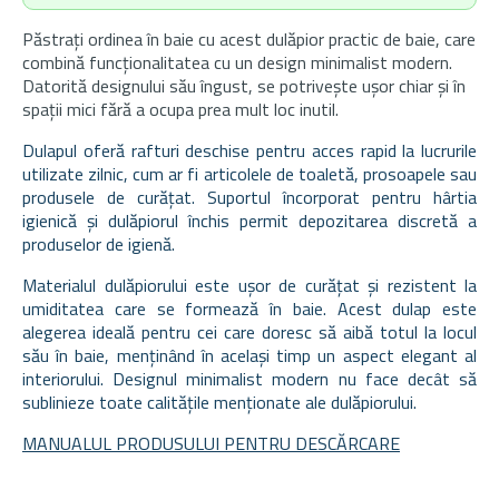
Păstrați ordinea în baie cu acest dulăpior practic de baie, care
combină funcționalitatea cu un design minimalist modern.
Datorită designului său îngust, se potrivește ușor chiar și în
spații mici fără a ocupa prea mult loc inutil.
Dulapul oferă rafturi deschise pentru acces rapid la lucrurile
utilizate zilnic, cum ar fi articolele de toaletă, prosoapele sau
produsele de curățat. Suportul încorporat pentru hârtia
igienică și dulăpiorul închis permit depozitarea discretă a
produselor de igienă.
Materialul dulăpiorului este ușor de curățat și rezistent la
umiditatea care se formează în baie. Acest dulap este
alegerea ideală pentru cei care doresc să aibă totul la locul
său în baie, menținând în același timp un aspect elegant al
interiorului. Designul minimalist modern nu face decât să
sublinieze toate calitățile menționate ale dulăpiorului.
MANUALUL PRODUSULUI PENTRU DESCĂRCARE