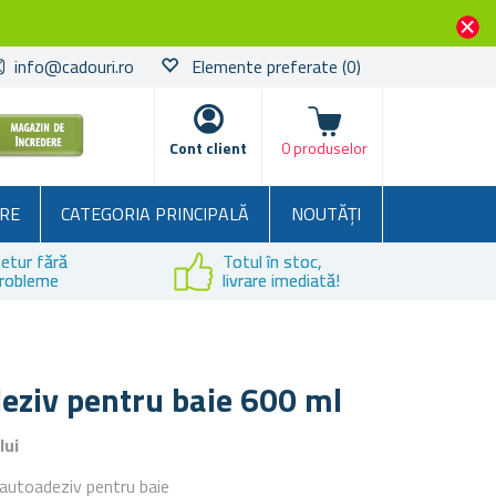
info@cadouri.ro
Elemente preferate
(0)
Coșul
Cont client
0 produselor
RE
CATEGORIA PRINCIPALĂ
NOUTĂȚI
etur fără
Totul în stoc,
robleme
livrare imediată!
eziv pentru baie 600 ml
lui
r autoadeziv pentru baie