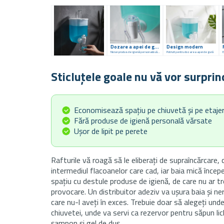
Dozare a apei de gură
Design modern
Niciun produs de igienă personală vărsat
Potrivit pentru dozarea apei de gură
Sticluțele goale nu vă vor surprin
Economisează spațiu pe chiuvetă și pe etaje
Fără produse de igienă personală vărsate
Ușor de lipit pe perete
Rafturile vă roagă să le eliberați de supraîncărcare,
intermediul flacoanelor care cad, iar baia mică înce
spațiu cu destule produse de igienă, de care nu ar tre
provocare. Un distribuitor adeziv va ușura baia și nerv
care nu-l aveți în exces. Trebuie doar să alegeți unde
chiuvetei, unde va servi ca rezervor pentru săpun li
șampon și gel de duș.