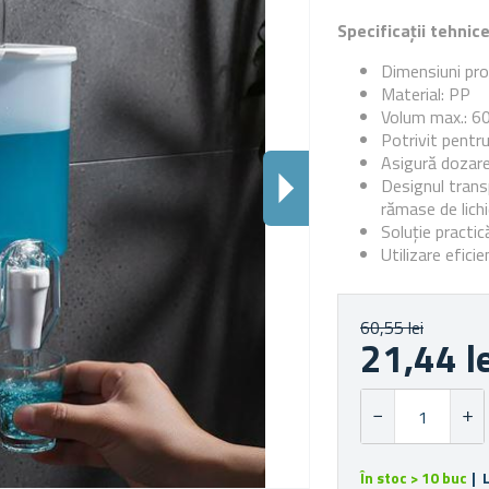
Specificații tehnic
Dimensiuni pro
Material: PP
Volum max.: 6
Potrivit pentru
Asigură dozarea
Designul trans
rămase de lich
Soluție practic
Utilizare efici
60,55 lei
21,44 l
În stoc > 10 buc
| 