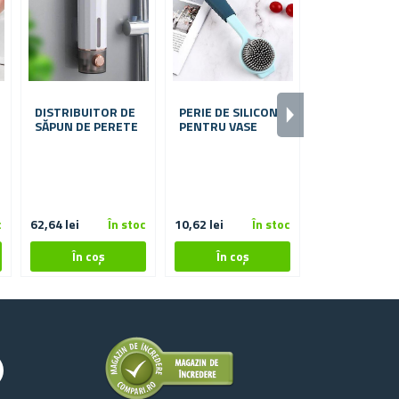
DISTRIBUITOR DE
PERIE DE SILICON
PERIE CU MÂ
SĂPUN DE PERETE
PENTRU VASE
c
62,64 lei
În stoc
10,62 lei
În stoc
16,89 lei