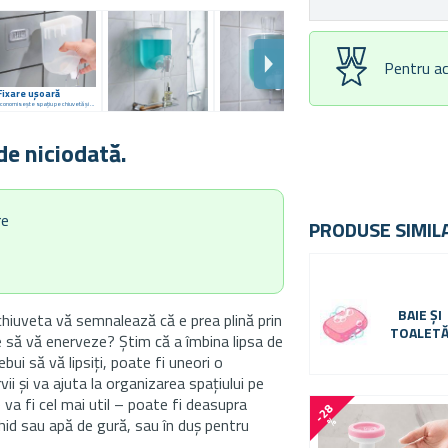
Pentru ac
Fixare ușoară
Economisește spațiu pe chiuvetă și pe rafturi
de niciodată.
re
PRODUSE SIMIL
BAIE ȘI
 chiuveta vă semnalează că e prea plină prin
TOALET
pe să vă enerveze? Știm că a îmbina lipsa de
bui să vă lipsiți, poate fi uneori o
ii și va ajuta la organizarea spațiului pe
 va fi cel mai util – poate fi deasupra
-
2
8
%
chid sau apă de gură, sau în duș pentru