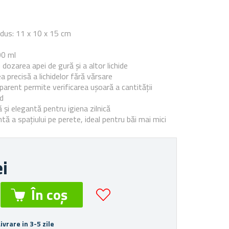
e
dus: 11 x 10 x 15 cm
00 ml
 dozarea apei de gură și a altor lichide
 precisă a lichidelor fără vărsare
parent permite verificarea ușoară a cantității
id
ă și elegantă pentru igiena zilnică
entă a spațiului pe perete, ideal pentru băi mai mici
ei
Livrare in 3-5 zile