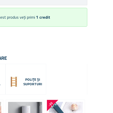
est produs veți primi
1
credit
ARE
POLIȚE ȘI
Ă
SUPORTURI
-
3
5
-
1
8
%
%