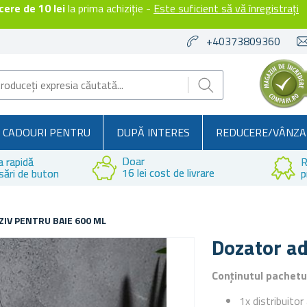
ere de 10 lei
la prima achiziție -
Este suficient să vă înregistrați
+40373809360
CADOURI PENTRU
DUPĂ INTERES
REDUCERE/VÂNZA
Doar
a rapidă
R
16 lei cost de livrare
sări de buton
p
IV PENTRU BAIE 600 ML
Dozator ad
Conținutul pachetu
1x distribuito