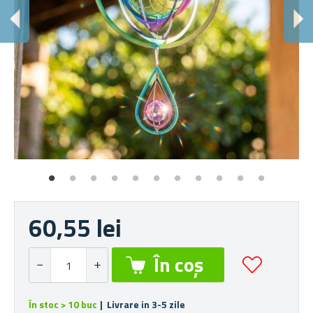
E
Fie
60,55 lei
În stoc > 10 buc
| Livrare in 3-5 zile