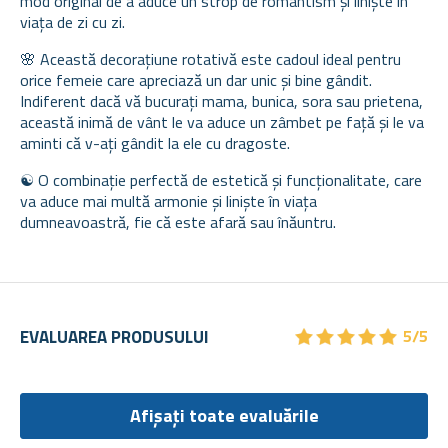
mod original de a aduce un strop de romantism și liniște în
viața de zi cu zi.
🌸 Această decorațiune rotativă este cadoul ideal pentru
orice femeie care apreciază un dar unic și bine gândit.
Indiferent dacă vă bucurați mama, bunica, sora sau prietena,
această inimă de vânt le va aduce un zâmbet pe față și le va
aminti că v-ați gândit la ele cu dragoste.
☯️ O combinație perfectă de estetică și funcționalitate, care
va aduce mai multă armonie și liniște în viața
dumneavoastră, fie că este afară sau înăuntru.
★
★
★
★
★
★
★
★
★
★
EVALUAREA PRODUSULUI
5/5
Afișați toate evaluările