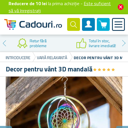
Reducere de 10 lei
la prima achiziție -
Este suficient
să vă înregistrați
0 produselor
Cont client
Retur fără
Totul în stoc,
probleme
livrare imediată!
INTRODUCERE
VARĂ RELAXANTĂ
DECOR PENTRU VÂNT 3D MA
Decor pentru vânt 3D mandală
★
★
★
★
★
★
★
★
★
★