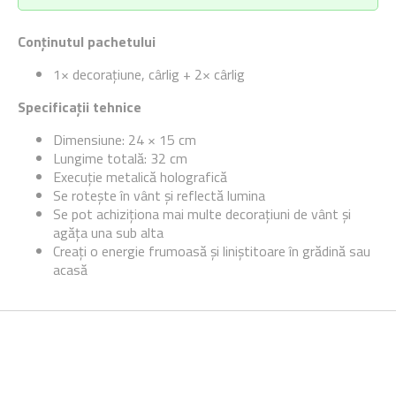
Conținutul pachetului
1× decorațiune, cârlig + 2× cârlig
Specificații tehnice
Dimensiune: 24 × 15 cm
Lungime totală: 32 cm
Execuție metalică holografică
Se rotește în vânt și reflectă lumina
Se pot achiziționa mai multe decorațiuni de vânt și
agăța una sub alta
Creați o energie frumoasă și liniștitoare în grădină sau
acasă