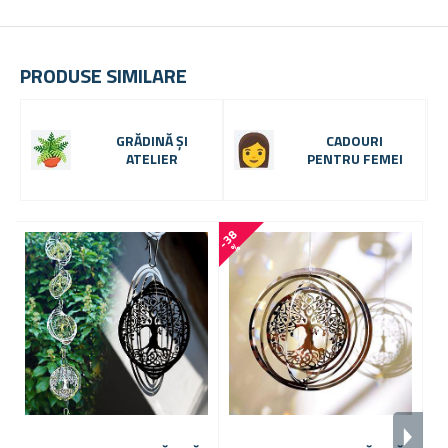
PRODUSE SIMILARE
GRĂDINĂ ȘI
CADOURI
ATELIER
PENTRU FEMEI
-
3
8
-
2
8
%
M