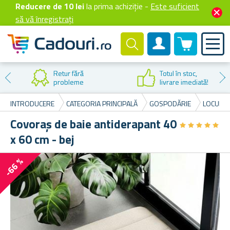
Reducere de 10 lei
la prima achiziție -
Este suficient
să vă înregistrați
0 produselor
Cont client
Retur fără
Totul în stoc,
probleme
livrare imediată!
INTRODUCERE
CATEGORIA PRINCIPALĂ
GOSPODĂRIE
LOCUINȚE
Covoraș de baie antiderapant 40
★
★
★
★
★
★
★
★
★
★
x 60 cm - bej
-66 %