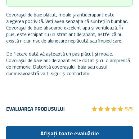
Covorașul de baie plăcut, moale și antiderapant este
alegerea potrivită. Veți avea senzația că sunteți în bumbac.
Covorașul de baie absoarbe excelent apa și ventilează. În
plus, este echipat cu un strat antiderapant, astfel că nu
există niciun risc de alunecare neplăcută sau împiedicare.
De fiecare dată vă așteaptă un pas plăcut și moale.
Covorașul de baie antiderapant este dotat și cu o amprentă
de memorie. Datorită covorașului, baia sau dușul
dumneavoastră va fi sigur și confortabil.
★
★
★
★
★
★
★
★
★
★
EVALUAREA PRODUSULUI
5/5
Afișați toate evaluările