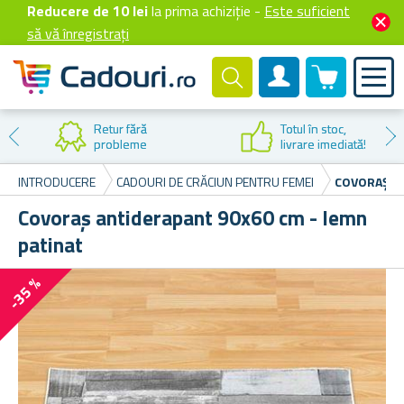
Reducere de 10 lei
la prima achiziție -
Este suficient
să vă înregistrați
0 produselor
Cont client
Retur fără
Totul în stoc,
probleme
livrare imediată!
INTRODUCERE
CADOURI DE CRĂCIUN PENTRU FEMEI
COVORAȘ AN
Covoraș antiderapant 90x60 cm - lemn
patinat
-35 %