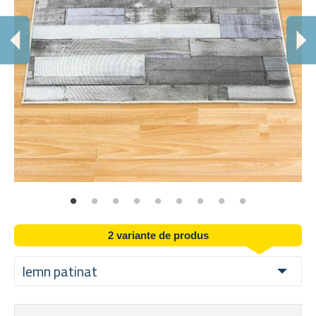
A
Pot
2 variante de produs
lemn patinat