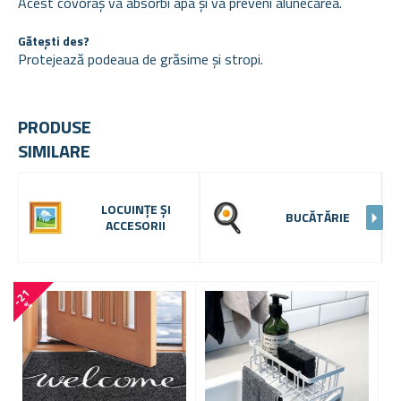
Acest covoraș va absorbi apa și va preveni alunecarea.
Gătești des?
Protejează podeaua de grăsime și stropi.
PRODUSE
SIMILARE
LOCUINȚE ȘI
BUCĂTĂRIE
ACCESORII
-
2
1
%