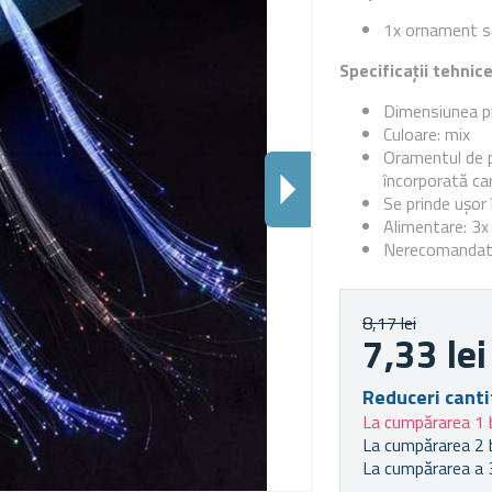
1x ornament st
Specificații tehnic
Dimensiunea pr
Culoare: mix
Oramentul de p
încorporată ca
Se prinde ușor 
Alimentare: 3x 
Nerecomandat p
8,17 lei
7,33 lei
Reduceri canti
La cumpărarea 1 
La cumpărarea 2 
La cumpărarea a 