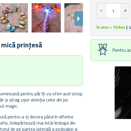
În stoc > 10 buc
| 
 mică prințesă
Pentru ac
 luminoasă pentru păr îți va oferi acel strop
r și atrag ușor atenția celor din jur.
lut magic.
ră pentru a-ți decora părul în diferite
rafei, îndepărtează mai întâi limbajul din
ătorul de pe partea laterală a podoabei și