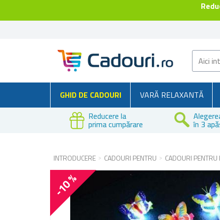
Reduc
GHID DE CADOURI
VARĂ RELAXANTĂ
Reducere la
Alegere
prima cumpărare
în 3 apă
INTRODUCERE
CADOURI PENTRU
CADOURI PENTRU 
-10 %