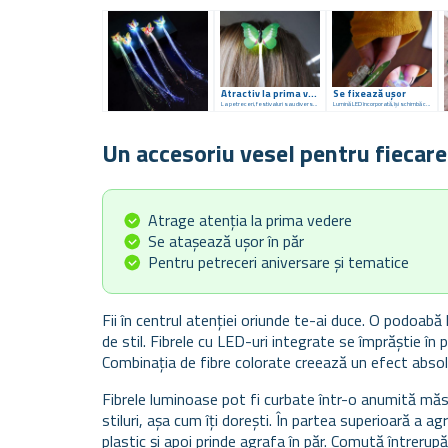
Atractiv la prima vedere
Se fixează ușor
La petreceri, festivaluri sau diverse serate
Lumină LED încorporată, își schimbă culoarea
Un accesoriu vesel pentru fiecare
Atrage atenția la prima vedere
Se atașează ușor în păr
Pentru petreceri aniversare și tematice
Fii în centrul atenției oriunde te-ai duce. O podoabă
de stil. Fibrele cu LED-uri integrate se împrăștie în pă
Combinația de fibre colorate creează un efect abso
Fibrele luminoase pot fi curbate într-o anumită măsu
stiluri, așa cum îți dorești. În partea superioară a ag
plastic și apoi prinde agrafa în păr. Comută întrerup