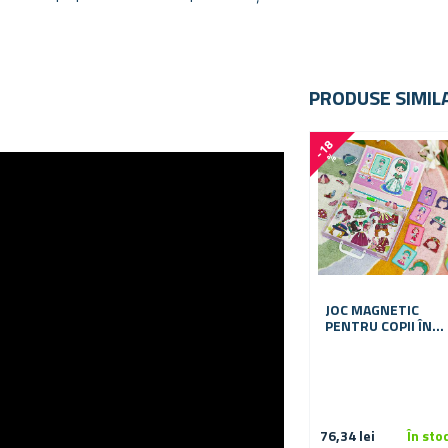
PRODUSE SIMIL
-
1
8
%
JOC MAGNETIC
PENTRU COPII ÎN
VALIZĂ DE
ÎMBRĂCARE A
PĂPUȘILOR
76,34 lei
În sto