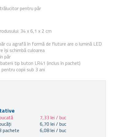
rălucitor pentru păr
e
odusului: 34 x 6,1 x 2 cm
ăr cu agrafă în formă de fluture are o lumină LED
re își schimbă culoarea
în păr
baterii tip buton LR41 (inclus în pachet)
entru copii sub 3 ani
tative
bucată
7,33 lei / buc
bucăți
6,70 lei / buc
3 pachete
6,08 lei / buc