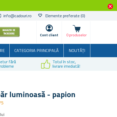
info@cadouri.ro
Elemente preferate
(0)
Coșul
Cont client
0 produselor
RE
CATEGORIA PRINCIPALĂ
NOUTĂȚI
etur fără
Totul în stoc,
robleme
livrare imediată!
ăr luminoasă - papion
/5
lui