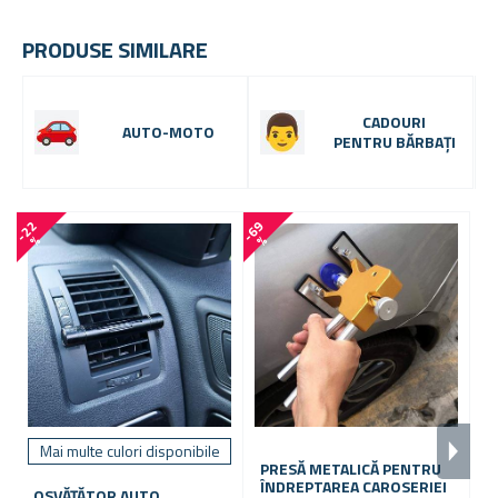
PRODUSE SIMILARE
CADOURI
AUTO-MOTO
PENTRU BĂRBAȚI
-
2
2
-
6
9
-
7
4
%
%
Mai multe culori disponibile
PRESĂ METALICĂ PENTRU
P
ÎNDREPTAREA CAROSERIEI
S
OSVĂȚĂTOR AUTO