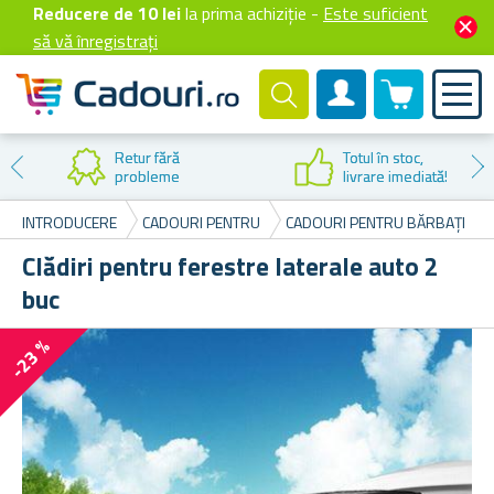
Reducere de 10 lei
la prima achiziție -
Este suficient
să vă înregistrați
0 produselor
Cont client
Retur fără
Totul în stoc,
probleme
livrare imediată!
INTRODUCERE
CADOURI PENTRU
CADOURI PENTRU BĂRBAȚI
Clădiri pentru ferestre laterale auto 2
buc
-23 %