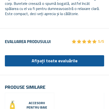
corp. Buretele creează o spumă bogată, astfel încât
spălarea cu el va fi pentru dumneavoastră o relaxare clară.
Este compact, deci veți aprecia și la călătorie.
★
★
★
★
★
★
★
★
★
★
EVALUAREA PRODUSULUI
5/5
Afișați toate evaluările
PRODUSE SIMILARE
ACCESORII
PENTRU BAIE