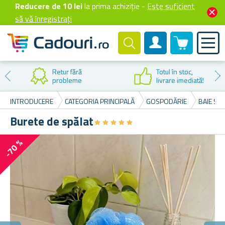
Reducere de 10 lei
la prima achiziție -
Este suficient
să vă înregistrați
0 produselor
Cont client
Retur fără
Totul în stoc,
probleme
livrare imediată!
INTRODUCERE
CATEGORIA PRINCIPALĂ
GOSPODĂRIE
BAIE ȘI 
Burete de spălat
★
★
★
★
★
★
★
★
★
★
-70 %