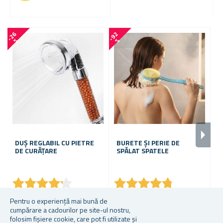
-
2
6
-
9
2
-
8
0
%
%
DUȘ REGLABIL CU PIETRE
BURETE ȘI PERIE DE
DE CURĂȚARE
SPĂLAT SPATELE
A
★
★
★
★
★
★
★
★
★
★
★
★
★
★
★
★
★
★
★
★
În stoc
În stoc
În
Pentru o experiență mai bună de
cumpărare a cadourilor pe site-ul nostru,
22,84 lei
4,11 lei
3,
folosim fișiere cookie, care pot fi utilizate și