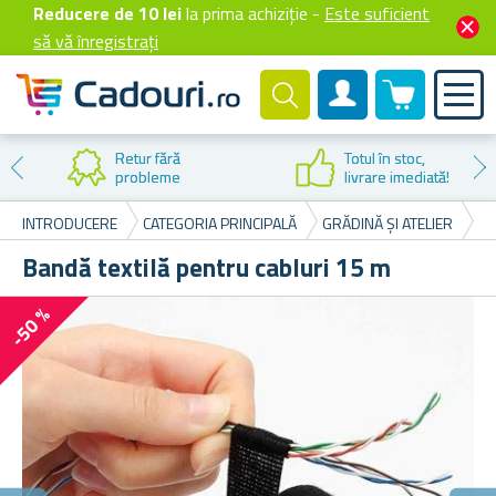
Reducere de 10 lei
la prima achiziție -
Este suficient
să vă înregistrați
0 produselor
Cont client
Retur fără
Totul în stoc,
probleme
livrare imediată!
INTRODUCERE
CATEGORIA PRINCIPALĂ
GRĂDINĂ ȘI ATELIER
BA
Bandă textilă pentru cabluri 15 m
-50 %