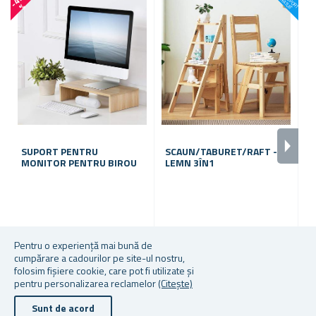
-
4
3
N
S
G
IT
%
SUPORT PENTRU
SCAUN/TABURET/RAFT -
B
MONITOR PENTRU BIROU
LEMN 3ÎN1
T
În stoc
În stoc
În
Pentru o experiență mai bună de
cumpărare a cadourilor pe site-ul nostru,
35,41 lei
523,54 lei
7,
folosim fișiere cookie, care pot fi utilizate și
pentru personalizarea reclamelor
(Citește)
Sunt de acord