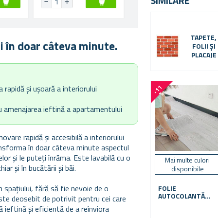
SIMILARE
TAPETE,
i în doar câteva minute.
FOLII ȘI
PLACAJE
apidă și ușoară a interiorului
-
1
1
%
ru amenajarea ieftină a apartamentului
vare rapidă și accesibilă a interiorului
ransforma în doar câteva minute aspectul
elor și le puteți înrăma. Este lavabilă cu o
Mai multe culori
ar și în bucătării și băi.
disponibile
pațiului, fără să fie nevoie de o
FOLIE
AUTOCOLANTĂ
ste deosebit de potrivit pentru cei care
PENTRU
ieftină și eficientă de a reînviora
PARDOSEALĂ