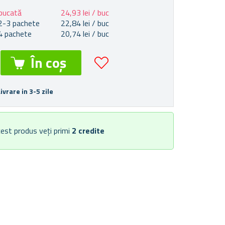
bucată
24,93 lei / buc
2-3 pachete
22,84 lei / buc
4 pachete
20,74 lei / buc
Livrare in 3-5 zile
est produs veți primi
2
credite