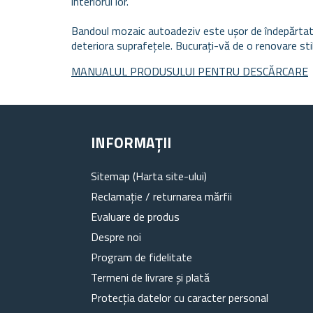
interiorul lor.
Bandoul mozaic autoadeziv este ușor de îndepărtat, a
deteriora suprafețele. Bucurați-vă de o renovare stila
MANUALUL PRODUSULUI PENTRU DESCĂRCARE
INFORMAȚII
Sitemap (Harta site-ului)
Reclamație / returnarea mărfii
Evaluare de produs
Despre noi
Program de fidelitate
Termeni de livrare și plată
Protecția datelor cu caracter personal