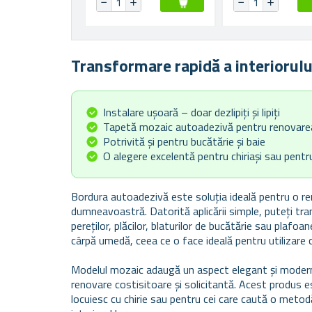
Transformare rapidă a interiorulu
Instalare ușoară – doar dezlipiți și lipiți
Tapetă mozaic autoadezivă pentru renovarea r
Potrivită și pentru bucătărie și baie
O alegere excelentă pentru chiriași sau pent
Bordura autoadezivă este soluția ideală pentru o reno
dumneavoastră. Datorită aplicării simple, puteți t
pereților, plăcilor, blaturilor de bucătărie sau plafoan
cârpă umedă, ceea ce o face ideală pentru utilizare chi
Modelul mozaic adaugă un aspect elegant și modern s
renovare costisitoare și solicitantă. Acest produs e
locuiesc cu chirie sau pentru cei care caută o metodă 