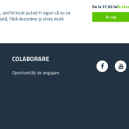
200X60 CM
De la 37,63 lei
În sto
stfel încât puteți fi siguri că nu va
tă, fără dezordine și stres inutil.
COLABORARE
Oportunități de angajare.