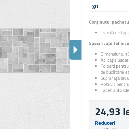
gri
Conținutul pachetu
1× rolă de tap
Specificații tehnic
Dimensiune: 1
Aplicație ușoară
Folosiți pentru
de bucătărie et
Suprafață lava
Potrivit pentru
Tapet autoade
24,93 l
Reduceri