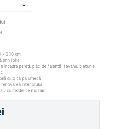
lui
et
e
0 × 200 cm
 prin lipire
 a încadra pereți, plăci de faianță, tavane, blaturile
c.
bilă cu o cârpă umedă
 renovarea interiorului
ziv cu model de mozaic
ei