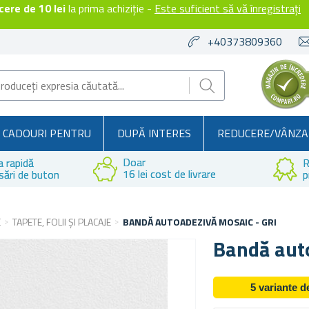
ere de 10 lei
la prima achiziție -
Este suficient să vă înregistrați
+40373809360
CADOURI PENTRU
DUPĂ INTERES
REDUCERE/VÂNZA
Doar
a rapidă
R
16 lei cost de livrare
sări de buton
p
E
TAPETE, FOLII ȘI PLACAJE
BANDĂ AUTOADEZIVĂ MOSAIC - GRI
Bandă auto
5 variante 