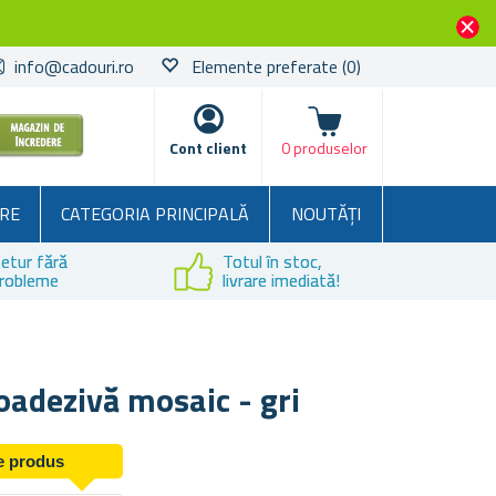
info@cadouri.ro
Elemente preferate
(0)
Coșul
Cont client
0 produselor
RE
CATEGORIA PRINCIPALĂ
NOUTĂȚI
etur fără
Totul în stoc,
robleme
livrare imediată!
adezivă mosaic - gri
de produs