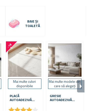
BAIE ȘI
TOALETĂ
-
1
8
-
1
8
%
%
Mai multe culori
Mai multe modele din
TAPETĂ 3D -
disponibile
care să alegeți
PIATRĂ MARE
PLACĂ
GRESIE
AUTOADEZIVĂ
AUTOADEZIVĂ
30X30 CM
60X30 CM
★
★
★
★
★
★
★
★
★
★