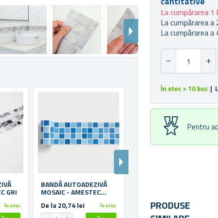
cantitative
La cumpărarea 1 
La cumpărarea a 
La cumpărarea a 
În stoc > 10 buc
| 
Pentru ac
IVĂ
BANDĂ AUTOADEZIVĂ
BANDĂ AUTOADEZIVĂ
C GRI
MOSAIC - AMESTEC
MOSAIC - AMESTEC
ALBASTRU
MARO
PRODUSE
De la 20,74 lei
De la 20,74 lei
În stoc
În stoc
În stoc