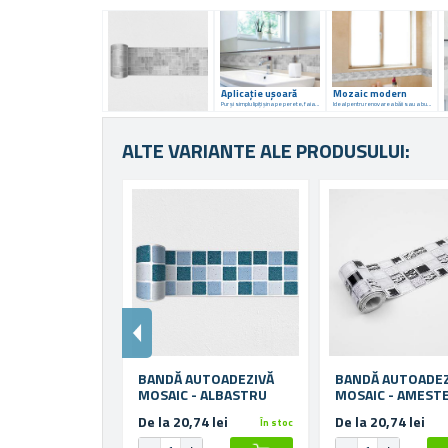
Aplicație ușoară
Mozaic modern
Pur și simplu lipiți șina pe perete, faianță, tavan...
Ideal pentru renovarea băii sau a bucătăriei
ALTE VARIANTE ALE PRODUSULUI:
BANDĂ AUTOADEZIVĂ
BANDĂ AUTOADEZ
MOSAIC - ALBASTRU
MOSAIC - AMESTE
De la 20,74 lei
De la 20,74 lei
În stoc