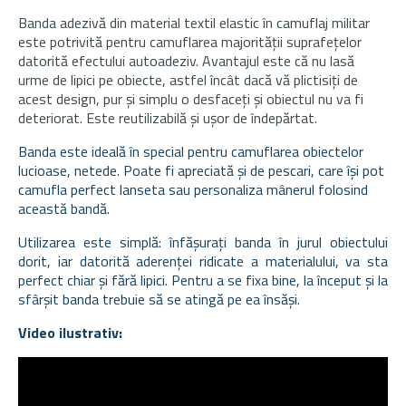
Banda adezivă din material textil elastic în camuflaj militar
este potrivită pentru camuflarea majorității suprafețelor
datorită efectului autoadeziv. Avantajul este că nu lasă
urme de lipici pe obiecte, astfel încât dacă vă plictisiți de
acest design, pur și simplu o desfaceți și obiectul nu va fi
deteriorat. Este reutilizabilă și ușor de îndepărtat.
Banda este ideală în special pentru camuflarea obiectelor
lucioase, netede. Poate fi apreciată și de pescari, care își pot
camufla perfect lanseta sau personaliza mânerul folosind
această bandă.
Utilizarea este simplă: înfășurați banda în jurul obiectului
dorit, iar datorită aderenței ridicate a materialului, va sta
perfect chiar și fără lipici. Pentru a se fixa bine, la început și la
sfârșit banda trebuie să se atingă pe ea însăși.
Video ilustrativ: