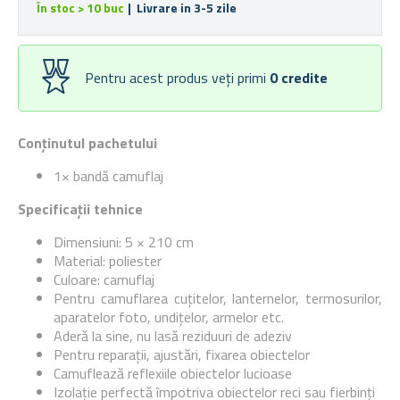
În stoc > 10 buc
| Livrare in 3-5 zile
Pentru acest produs veți primi
0
credite
Conținutul pachetului
1× bandă camuflaj
Specificații tehnice
Dimensiuni: 5 × 210 cm
Material: poliester
Culoare: camuflaj
Pentru camuflarea cuțitelor, lanternelor, termosurilor,
aparatelor foto, undițelor, armelor etc.
Aderă la sine, nu lasă reziduuri de adeziv
Pentru reparații, ajustări, fixarea obiectelor
Camuflează reflexiile obiectelor lucioase
Izolație perfectă împotriva obiectelor reci sau fierbinți