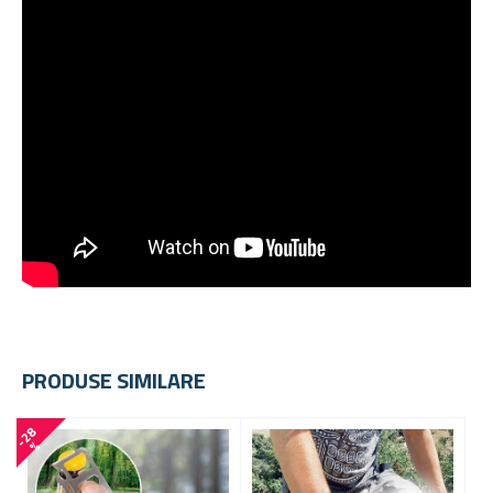
PRODUSE SIMILARE
-
2
8
-
5
7
%