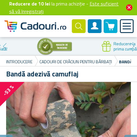
Reducere de 10 lei
la prima achiziție -
Este suficient
să vă înregistrați
0 produselor
Cont client
Reducere la
prima cumpărare
INTRODUCERE
CADOURI DE CRĂCIUN PENTRU BĂRBAȚI
BANDĂ A
Bandă adezivă camuflaj
-53 %