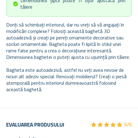
Dimensiunea șipcii poate fi ușor ajustată prin
tăiere
Doriți să schimbați interiorul, dar nu vreți să vă angajați în
modificări complexe? Folosiți această baghetă 3D
autoadezivă și creați pe pereți ornamente decorative sau
socluri ornamentale. Bagheta poate fi lipită în stilul unei
rame false pentru a crea o decorațiune interesantă.
Dimensiunea baghetei o puteți ajusta cu ușurință prin tăiere.
Bagheta este autoadezivă, astfel nu veți avea nevoie de
niciun alt adeziv special. Renovați mobilierul? Creați o piesă
atemporală pentru interiorul dumneavoastră folosind
această baghetă.
★
★
★
★
★
★
★
★
★
★
EVALUAREA PRODUSULUI
5/5