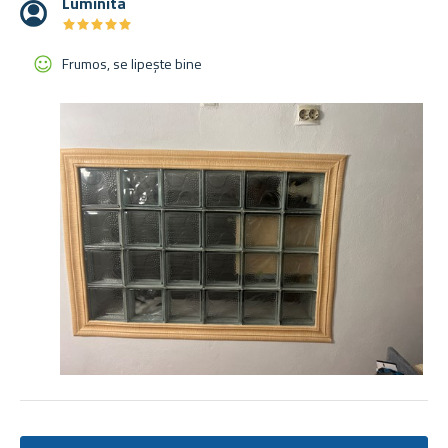
Luminita
★
★
★
★
★
★
★
★
★
★
Frumos, se lipește bine