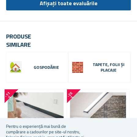
Afișați toate evaluările
PRODUSE
SIMILARE
TAPETE, FOLII ȘI
GOSPODĂRIE
PLACAJE
-
1
1
-
2
5
-
4
4
%
%
Pentru o experiență mai bună de
cumpărare a cadourilor pe site-ul nostru,