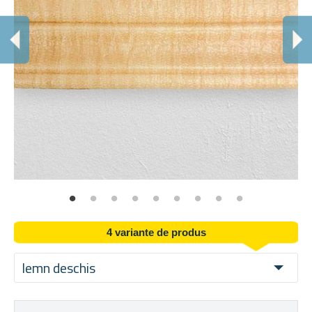
R
Nic
4 variante de produs
lemn deschis