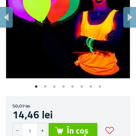
L
Pe
50,07 lei
14,46 lei