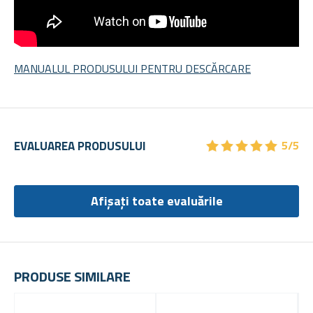
MANUALUL PRODUSULUI PENTRU DESCĂRCARE
★
★
★
★
★
★
★
★
★
★
EVALUAREA PRODUSULUI
5/5
Afișați toate evaluările
PRODUSE SIMILARE