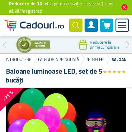
Reducere de 10 lei
la prima achiziție -
Este suficient
să vă înregistrați
0 produselor
Cont client
Reducere la
prima cumpărare
INTRODUCERE
CATEGORIA PRINCIPALĂ
PETRECERI
BALOANE L
Baloane luminoase LED, set de 5
★
★
★
★
★
★
★
★
★
★
bucăți
-71 %