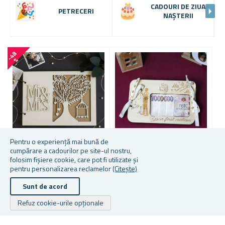
CADOURI DE ZIUA
PETRECERI
NAȘTERII
-
4
8
%
Pentru o experiență mai bună de
cumpărare a cadourilor pe site-ul nostru,
folosim fișiere cookie, care pot fi utilizate și
CARTE DE OASPEȚI DIN
CADOU DE NUNTĂ - CUTIE
Ș
pentru personalizarea reclamelor
(Citește)
LEMN PENTRU NUNTĂ
DIN LEMN PENTRU BANI
T
Sunt de acord
Refuz cookie-urile opționale