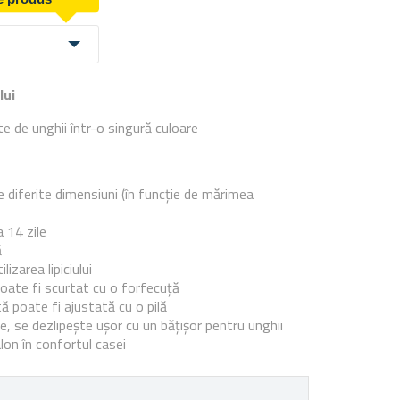
lui
e de unghii într-o singură culoare
e
 diferite dimensiuni (în funcție de mărimea
 14 zile
ă
lizarea lipiciului
oate fi scurtat cu o forfecuță
ă poate fi ajustată cu o pilă
e, se dezlipește ușor cu un bățișor pentru unghii
lon în confortul casei