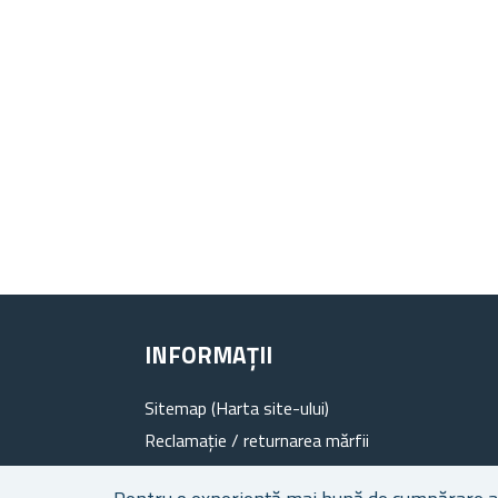
INFORMAȚII
Sitemap (Harta site-ului)
Reclamație / returnarea mărfii
Evaluare de produs