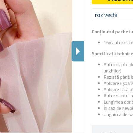
roz vechi
Conținutul pachetu
16x autocolant
Specificații tehnic
Autocolante de
unghiilor)
Rezistă până la
Aplicare ușoar
Aplicare fără uti
Autocolantul p
Lungimea dorit
În caz de nevoi
Unghii ca de sa