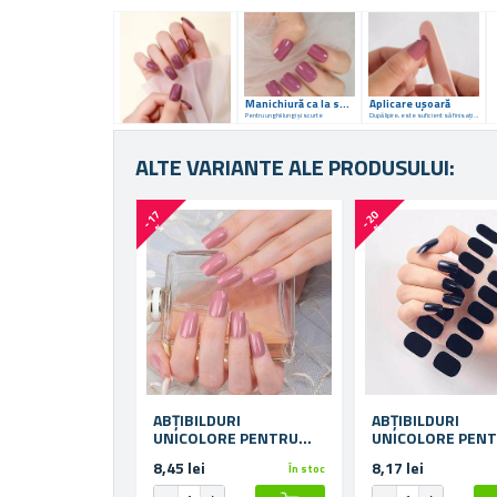
Manichiură ca la salon
Aplicare ușoară
Pentru unghii lungi și scurte
După lipire, este suficient să finisați cu o pilă.
ALTE VARIANTE ALE PRODUSULUI:
-
1
7
-
2
0
%
%
ABȚIBILDURI
ABȚIBILDURI
UNICOLORE PENTRU
UNICOLORE PEN
UNGHII - ROZ
UNGHII - GRI N
8,45 lei
8,17 lei
În stoc