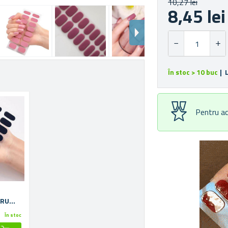
10,27 lei
8,45 lei
În stoc > 10 buc
| 
Pentru ac
TRU
EGRU
În stoc