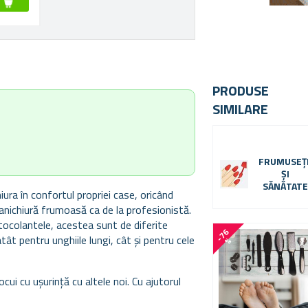
PRODUSE
SIMILARE
FRUMUSEȚ
ȘI
SĂNĂTATE
ura în confortul propriei case, oricând
manichiură frumoasă ca de la profesionistă.
autocolantele, acestea sunt de diferite
-
7
6
atât pentru unghiile lungi, cât și pentru cele
%
cui cu ușurință cu altele noi. Cu ajutorul