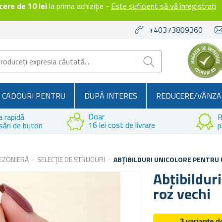
ere de 10 lei
la prima achiziție -
Este suficient să vă înregistrați
+40373809360
CADOURI PENTRU
DUPĂ INTERES
REDUCERE/VÂNZA
Doar
a rapidă
R
16 lei cost de livrare
sări de buton
p
EZONIERĂ
SELECȚIE DE STRUGURI
ABȚIBILDURI UNICOLORE PENTRU U
Abțibildur
roz vechi
3 variante 