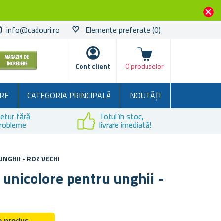
info@cadouri.ro
Elemente preferate
(0)
Coșul
Cont client
0 produselor
RE
CATEGORIA PRINCIPALĂ
NOUTĂȚI
etur fără
Totul în stoc,
robleme
livrare imediată!
NGHII - ROZ VECHI
i unicolore pentru unghii -
de produs